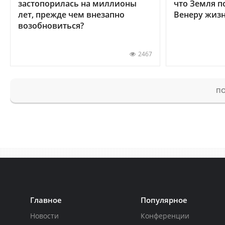
застопорилась на миллионы
что Земля п
лет, прежде чем внезапно
Венеру жиз
возобновиться?
2467
ПО
Главное
Популярное
Новости
Конференции