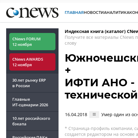
ГЛАВНАЯ
НОВОСТИ
АНАЛИТИКА
КО
Индексная книга (каталог) CNe
Получите все материалы CNews 
CNews FORUM
слову
12 ноября
Южночешски
CNews AWARDS
12 ноября
+
ИФТИ АНО - 
30 лет рынку ERP
в России
техническо
Главные
ИТ-сценарии
2026
16.04.2018
Умер один из ос
10 лет российского
бэкапа
* Страница-профиль компании, сис
создается редактором на основе
Российские ПАКи