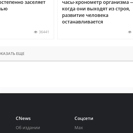
остепенно заселяет
часы-хронометр организма 
нью
когда они выходят из строя,
развитие человека
останавливается
36441
КАЗАТЬ ЕЩЕ
CNews
Соцсети
Об издании
Max