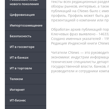
тексты всех редакционных раздел
нового поколения
обзоры рынков, интервью, а такж
публикаций на CNews было с име
Цифровизация
профиль. Профиль может быть до
презентацией о компании или про
Импортозамещение
Обработан архив публикаций порт
Ключевых фраз выявлено - 146332
Безопасность
Создано именных указателей - 19
Редакция Индексной книги CNews
ИТ в госсекторе
Читатели CNews — это руководит
экономики: индустрии информаци
ИТ в банках
технические специалисты депар
государственной власти, банков,
ИТ в торговле
руководители и сотрудники комп
Телеком
Интернет
ИТ-бизнес