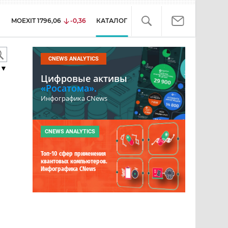
MOEXIT
1796,06
-0,36
КАТАЛОГ
CNEWS ANALYTICS
▼
Цифровые активы
«Росатома».
Инфографика CNews
CNEWS ANALYTICS
Топ-10 сфер применения
квантовых компьютеров.
Инфографика CNews