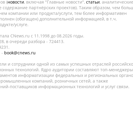
ов (
новости
, включая "Главные новости",
статьи
, аналитически
е содержание партнёрских проектов). Таким образом, чем боль
нем компании или продукта/услуги, тем более информативен
полнен (обогащен) дополнительной информацией, в т.ч.
дукте/услуге.
ала CNews.ru c 11.1998 до 08.2026 годы.
8, в очереди разбора - 724413.
9231.
 -
book@cnews.ru
ели и сотрудники одной из самых успешных отраслей российск
онных технологий. Ядро аудитории составляют топ-менеджеры
таментов информатизации федеральных и региональных орган
 промышленных компаний, розничных сетей, а также
аний-поставщиков информационных технологий и услуг связи.