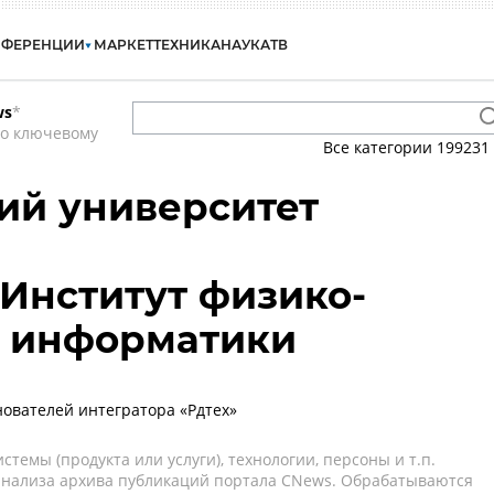
НФЕРЕНЦИИ
МАРКЕТ
ТЕХНИКА
НАУКА
ТВ
ws
*
по ключевому
Все категории
199231
й университет
Институт физико-
й информатики
нователей интегратора «Рдтех»
темы (продукта или услуги), технологии, персоны и т.п.
 анализа архива публикаций портала CNews. Обрабатываются