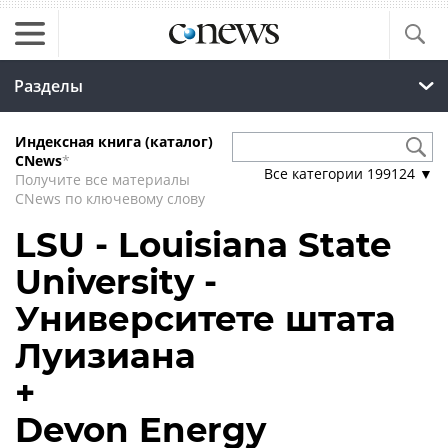
Разделы
Индексная книга (каталог)
CNews
*
Все категории
199124
▼
Получите все материалы
CNews по ключевому слову
LSU - Louisiana State
University -
Университете штата
Луизиана
+
Devon Energy