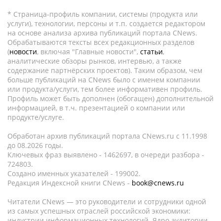
* Страница-профиль компании, системы (продукта или
услуги), технологии, персоны и т.п. создается редактором
на основе анализа архива публикаций портала CNews.
Обрабатываются тексты всех редакционных разделов
(
новости
, включая "Главные новости",
статьи
,
аналитические обзоры рынков, интервью, а также
содержание партнёрских проектов). Таким образом, чем
больше публикаций на CNews было с именем компании
или продукта/услуги, тем более информативен профиль.
Профиль может быть дополнен (обогащен) дополнительной
информацией, в т.ч. презентацией о компании или
продукте/услуге.
Обработан архив публикаций портала CNews.ru c 11.1998
до 08.2026 годы.
Ключевых фраз выявлено - 1462697, в очереди разбора -
724803.
Создано именных указателей - 199002.
Редакция Индексной книги CNews -
book@cnews.ru
Читатели CNews — это руководители и сотрудники одной
из самых успешных отраслей российской экономики:
индустрии информационных технологий. Ядро аудитории