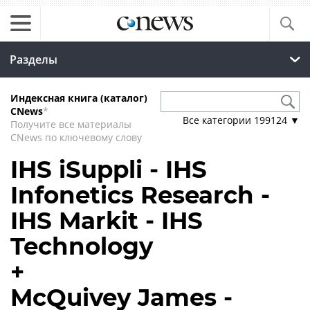
Разделы
Индексная книга (каталог)
CNews
*
Все категории
199124
▼
Получите все материалы
CNews по ключевому слову
IHS iSuppli - IHS
Infonetics Research -
IHS Markit - IHS
Technology
+
McQuivey James -