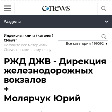
Разделы
Индексная книга (каталог)
CNews
*
Все категории
199092
▼
Получите все материалы
CNews по ключевому слову
РЖД ДЖВ - Дирекция
железнодорожных
вокзалов
+
Молярчук Юрий