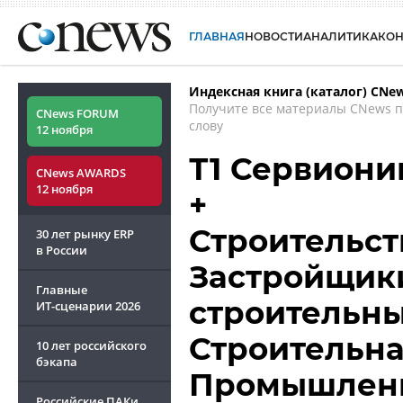
ГЛАВНАЯ
НОВОСТИ
АНАЛИТИКА
КО
Индексная книга (каталог) CNe
Получите все материалы CNews 
CNews FORUM
слову
12 ноября
Т1 Сервиони
CNews AWARDS
12 ноября
+
Строительст
30 лет рынку ERP
в России
Застройщик
Главные
строительны
ИТ-сценарии
2026
Строительна
10 лет российского
бэкапа
Промышлен
Российские ПАКи