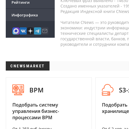
Ключевых фраз выявлено - 146301
Рейтинги
Создано именных указателей - 19
Редакция Индексной книги CNews
Инфографика
Читатели CNews — это руководит
экономики: индустрии информаци
технические специалисты депар
государственной власти, банков,
руководители и сотрудники комп
CNEWSMARKET
BPM
S3
Подобрать систему
Подобрать
управления бизнес-
хранилище
процессами BPM
От 1 250 руб./месяц
От 6,2 коп. з