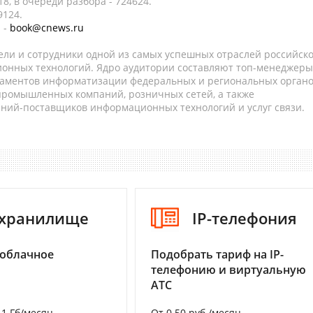
8, в очереди разбора - 724624.
9124.
 -
book@cnews.ru
ели и сотрудники одной из самых успешных отраслей российск
онных технологий. Ядро аудитории составляют топ-менеджеры
таментов информатизации федеральных и региональных орган
 промышленных компаний, розничных сетей, а также
аний-поставщиков информационных технологий и услуг связи.
-хранилище
IP-телефония
 облачное
Подобрать тариф на IP-
телефонию и виртуальную
АТС
а 1 Гб/месяц
От 0.50 руб./месяц