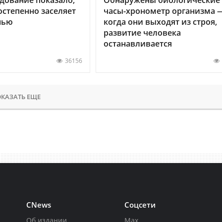
остепенно заселяет
часы-хронометр организма 
нью
когда они выходят из строя,
развитие человека
останавливается
36156
КАЗАТЬ ЕЩЕ
CNews
Соцсети
Об издании
Max