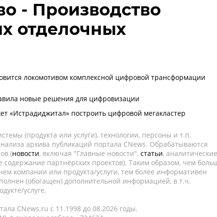
во - Производство
ых отделочных
новится локомотивом комплексной цифровой трансформации
тавила новые решения для цифровизации
ет «Истрадиджитал» построить цифровой мегакластер
темы (продукта или услуги), технологии, персоны и т.п.
 анализа архива публикаций портала CNews. Обрабатываются
ов (
новости
, включая "Главные новости",
статьи
, аналитически
е содержание партнёрских проектов). Таким образом, чем боль
нем компании или продукта/услуги, тем более информативен
полнен (обогащен) дополнительной информацией, в т.ч.
дукте/услуге.
ала CNews.ru c 11.1998 до 08.2026 годы.