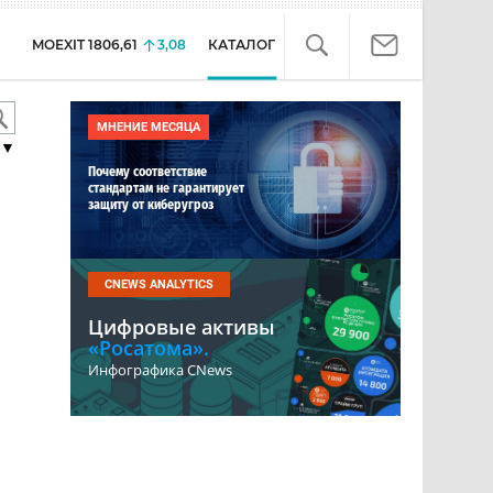
MOEXIT
1806,61
3,08
КАТАЛОГ
МНЕНИЕ МЕСЯЦА
▼
Почему соответствие
стандартам не гарантирует
защиту от киберугроз
CNEWS ANALYTICS
Цифровые активы
«Росатома».
Инфографика CNews