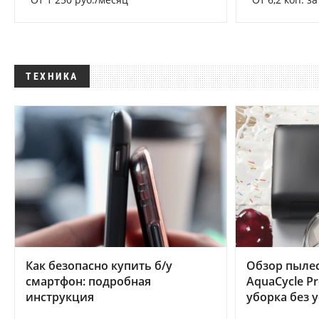
ТЕХНИКА
Как безопасно купить б/у
Обзор пылес
смартфон: подробная
AquaCycle Pr
инструкция
уборка без 