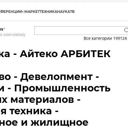
НФЕРЕНЦИИ
МАРКЕТ
ТЕХНИКА
НАУКА
ТВ
ws
*
по ключевому
Все категории
199124
ка - Айтеко АРБИТЕК
во - Девелопмент -
и - Промышленность
х материалов -
я техника -
ное и жилищное