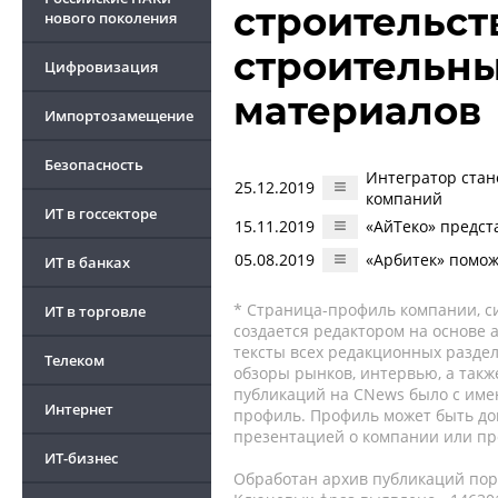
строительст
нового поколения
строительн
Цифровизация
материалов
Импортозамещение
Безопасность
Интегратор ста
25.12.2019
компаний
ИТ в госсекторе
15.11.2019
«АйТеко» предс
05.08.2019
«Арбитек» помож
ИТ в банках
* Страница-профиль компании, сис
ИТ в торговле
создается редактором на основе
тексты всех редакционных раздел
Телеком
обзоры рынков, интервью, а такж
публикаций на CNews было с име
Интернет
профиль. Профиль может быть до
презентацией о компании или про
ИТ-бизнес
Обработан архив публикаций порт