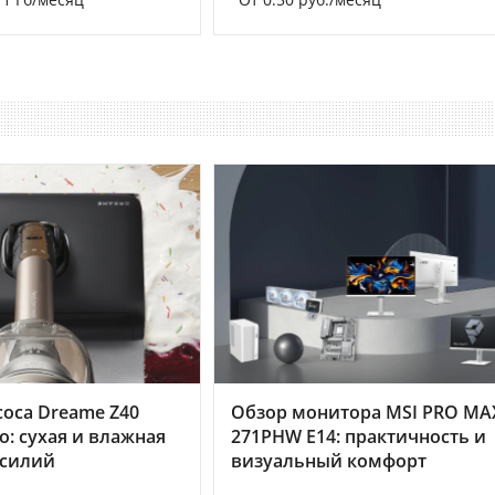
оса Dreame Z40
Обзор монитора MSI PRO MA
o: сухая и влажная
271PHW E14: практичность и
усилий
визуальный комфорт