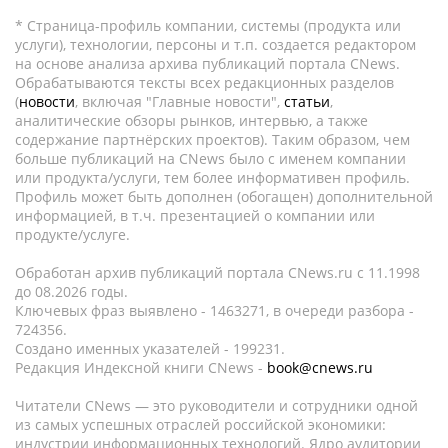
* Страница-профиль компании, системы (продукта или
услуги), технологии, персоны и т.п. создается редактором
на основе анализа архива публикаций портала CNews.
Обрабатываются тексты всех редакционных разделов
(
новости
, включая "Главные новости",
статьи
,
аналитические обзоры рынков, интервью, а также
содержание партнёрских проектов). Таким образом, чем
больше публикаций на CNews было с именем компании
или продукта/услуги, тем более информативен профиль.
Профиль может быть дополнен (обогащен) дополнительной
информацией, в т.ч. презентацией о компании или
продукте/услуге.
Обработан архив публикаций портала CNews.ru c 11.1998
до 08.2026 годы.
Ключевых фраз выявлено - 1463271, в очереди разбора -
724356.
Создано именных указателей - 199231.
Редакция Индексной книги CNews -
book@cnews.ru
Читатели CNews — это руководители и сотрудники одной
из самых успешных отраслей российской экономики:
индустрии информационных технологий. Ядро аудитории