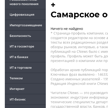
+
нового поколения
Самарское 
Цифровизация
Импортозамещение
Ничего не найдено
* Страница-профиль компании, сис
Безопасность
создается редактором на основе
тексты всех редакционных раздел
ИТ в госсекторе
обзоры рынков, интервью, а такж
публикаций на CNews было с име
профиль. Профиль может быть до
ИТ в банках
презентацией о компании или про
ИТ в торговле
Обработан архив публикаций порт
Ключевых фраз выявлено - 146332
Телеком
Создано именных указателей - 19
Редакция Индексной книги CNews
Интернет
Читатели CNews — это руководит
экономики: индустрии информаци
ИТ-бизнес
технические специалисты депар
государственной власти, банков,