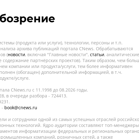
обозрение
темы (продукта или услуги), технологии, персоны и т.п.
 анализа архива публикаций портала CNews. Обрабатываются
ов (
новости
, включая "Главные новости",
статьи
, аналитически
е содержание партнёрских проектов). Таким образом, чем боль
нем компании или продукта/услуги, тем более информативен
полнен (обогащен) дополнительной информацией, в т.ч.
дукте/услуге.
ала CNews.ru c 11.1998 до 08.2026 годы.
8, в очереди разбора - 724413.
9231.
 -
book@cnews.ru
ели и сотрудники одной из самых успешных отраслей российск
онных технологий. Ядро аудитории составляют топ-менеджеры
таментов информатизации федеральных и региональных орган
 промышленных компаний, розничных сетей, а также