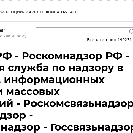
НФЕРЕНЦИИ
МАРКЕТ
ТЕХНИКА
НАУКА
ТВ
ws
*
по ключевому
Все категории
199231
Ф - Роскомнадзор РФ -
 служба по надзору в
и, информационных
и массовых
й - Роскомсвязьнадзо
дзор -
надзор - Госсвязьнадзо