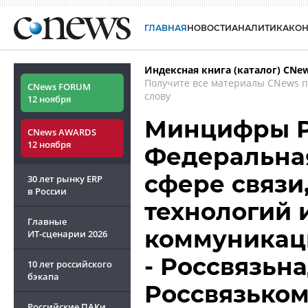
ГЛАВНАЯ
НОВОСТИ
АНАЛИТИКА
КО
Индексная книга (каталог) CNe
Получите все материалы CNews 
CNews FORUM
слову
12 ноября
Минцифры Р
CNews AWARDS
12 ноября
Федеральная
сфере связ
30 лет рынку ERP
в России
технологий 
Главные
коммуникаци
ИТ-сценарии
2026
- Россвязьна
10 лет российского
бэкапа
Россвязьком
Российские ПАКи