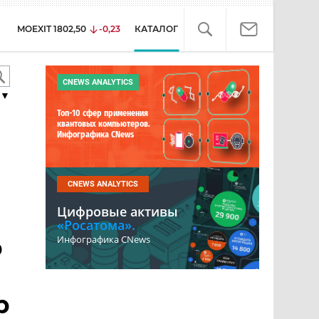
MOEXIT
1802,50
-0,23
КАТАЛОГ
CNEWS ANALYTICS
▼
Топ-10 сфер применения
квантовых компьютеров.
Инфографика CNews
CNEWS ANALYTICS
Цифровые активы
«Росатома».
р
Инфографика CNews
р