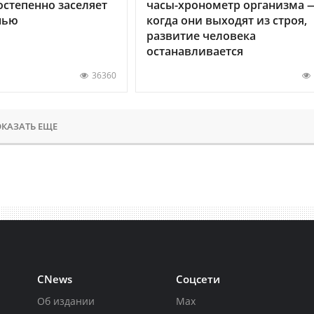
остепенно заселяет
часы-хронометр организма 
нью
когда они выходят из строя,
развитие человека
останавливается
36360
КАЗАТЬ ЕЩЕ
CNews
Соцсети
Об издании
Max