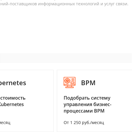
аний-поставщиков информационных технологий и услуг связи.
bernetes
BPM
 стоимость
Подобрать систему
Kubernetes
управления бизнес-
процессами BPM
месяц
От 1 250 руб./месяц