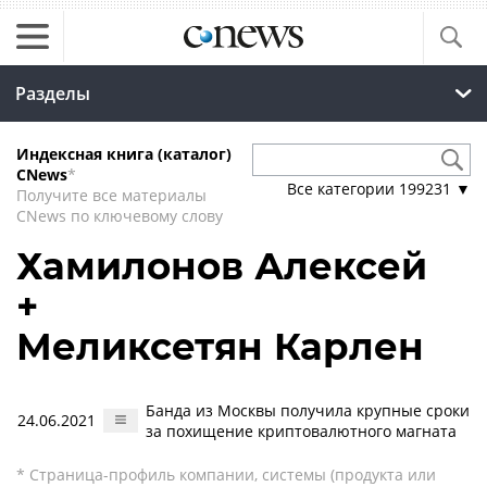
Разделы
Индексная книга (каталог)
CNews
*
Все категории
199231
▼
Получите все материалы
CNews по ключевому слову
Хамилонов Алексей
+
Меликсетян Карлен
Банда из Москвы получила крупные сроки
24.06.2021
за похищение криптовалютного магната
* Страница-профиль компании, системы (продукта или