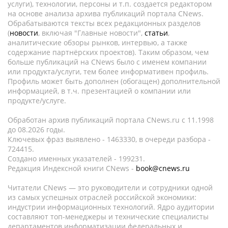
услуги), технологии, персоны и т.п. создается редактором
на основе анализа архива публикаций портала CNews.
Обрабатываются тексты всех редакционных разделов
(
новости
, включая "Главные новости",
статьи
,
аналитические обзоры рынков, интервью, а также
содержание партнёрских проектов). Таким образом, чем
больше публикаций на CNews было с именем компании
или продукта/услуги, тем более информативен профиль.
Профиль может быть дополнен (обогащен) дополнительной
информацией, в т.ч. презентацией о компании или
продукте/услуге.
Обработан архив публикаций портала CNews.ru c 11.1998
до 08.2026 годы.
Ключевых фраз выявлено - 1463330, в очереди разбора -
724415.
Создано именных указателей - 199231.
Редакция Индексной книги CNews -
book@cnews.ru
Читатели CNews — это руководители и сотрудники одной
из самых успешных отраслей российской экономики:
индустрии информационных технологий. Ядро аудитории
составляют топ-менеджеры и технические специалисты
департаментов информатизации федеральных и