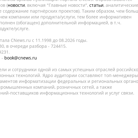
ов (
новости
, включая "Главные новости",
статьи
, аналитически
е содержание партнёрских проектов). Таким образом, чем боль
нем компании или продукта/услуги, тем более информативен
полнен (обогащен) дополнительной информацией, в т.ч.
дукте/услуге.
ала CNews.ru c 11.1998 до 08.2026 годы.
0, в очереди разбора - 724415.
9231.
 -
book@cnews.ru
ели и сотрудники одной из самых успешных отраслей российск
онных технологий. Ядро аудитории составляют топ-менеджеры
таментов информатизации федеральных и региональных орган
 промышленных компаний, розничных сетей, а также
аний-поставщиков информационных технологий и услуг связи.