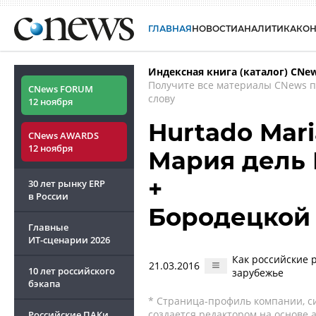
ГЛАВНАЯ
НОВОСТИ
АНАЛИТИКА
КО
Индексная книга (каталог) CNe
Получите все материалы CNews 
CNews FORUM
слову
12 ноября
Hurtado Maria
CNews AWARDS
12 ноября
Мария дель
+
30 лет рынку ERP
в России
Бородецкой
Главные
ИТ-сценарии
2026
Как российские 
21.03.2016
10 лет российского
зарубежье
бэкапа
* Страница-профиль компании, сис
создается редактором на основе
Российские ПАКи