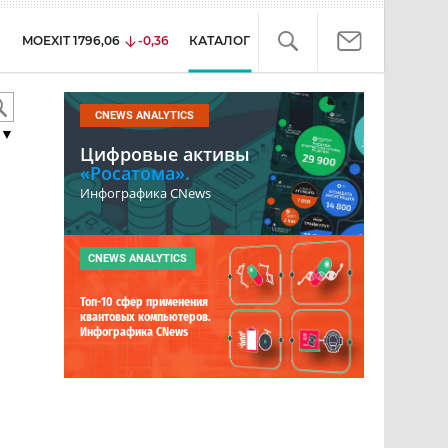
MOEXIT
1796,06
-0,36
КАТАЛОГ
CNEWS ANALYTICS
▼
Цифровые активы
«Росатома».
Инфографика CNews
CNEWS ANALYTICS
Топ-10 сфер применения
квантовых компьютеров.
Инфографика CNews