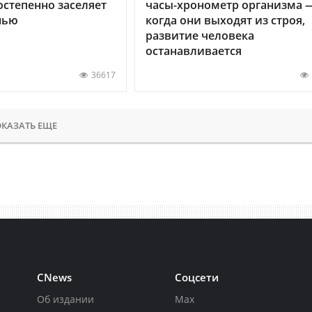
остепенно заселяет
часы-хронометр организма 
нью
когда они выходят из строя,
развитие человека
останавливается
36617
КАЗАТЬ ЕЩЕ
CNews
Соцсети
Об издании
Max