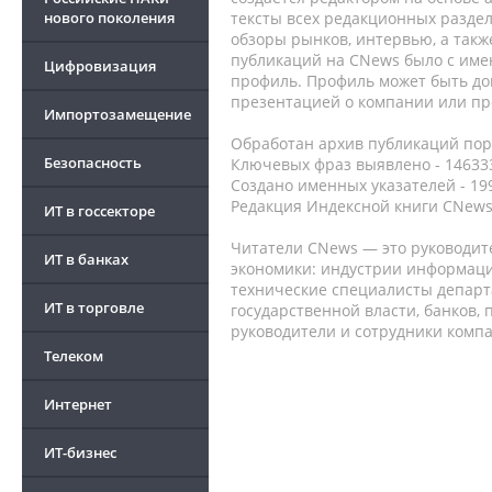
нового поколения
тексты всех редакционных раздел
обзоры рынков, интервью, а такж
публикаций на CNews было с име
Цифровизация
профиль. Профиль может быть до
презентацией о компании или про
Импортозамещение
Обработан архив публикаций порт
Безопасность
Ключевых фраз выявлено - 146333
Создано именных указателей - 19
Редакция Индексной книги CNews
ИТ в госсекторе
Читатели CNews — это руководит
ИТ в банках
экономики: индустрии информаци
технические специалисты депар
ИТ в торговле
государственной власти, банков,
руководители и сотрудники комп
Телеком
Интернет
ИТ-бизнес