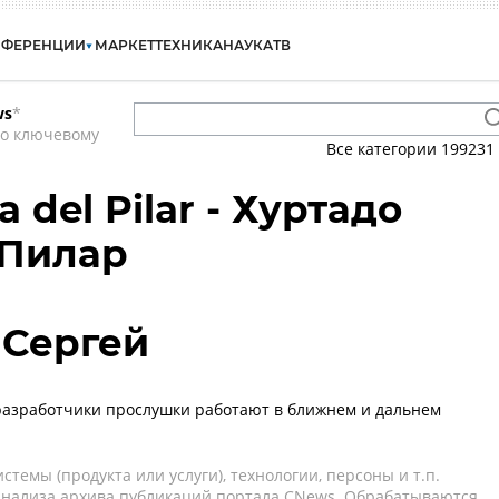
НФЕРЕНЦИИ
МАРКЕТ
ТЕХНИКА
НАУКА
ТВ
ws
*
по ключевому
Все категории
199231
 del Pilar - Хуртадо
 Пилар
 Сергей
разработчики прослушки работают в ближнем и дальнем
темы (продукта или услуги), технологии, персоны и т.п.
 анализа архива публикаций портала CNews. Обрабатываются