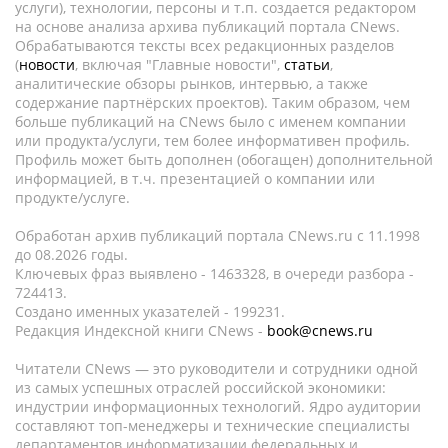
услуги), технологии, персоны и т.п. создается редактором
на основе анализа архива публикаций портала CNews.
Обрабатываются тексты всех редакционных разделов
(
новости
, включая "Главные новости",
статьи
,
аналитические обзоры рынков, интервью, а также
содержание партнёрских проектов). Таким образом, чем
больше публикаций на CNews было с именем компании
или продукта/услуги, тем более информативен профиль.
Профиль может быть дополнен (обогащен) дополнительной
информацией, в т.ч. презентацией о компании или
продукте/услуге.
Обработан архив публикаций портала CNews.ru c 11.1998
до 08.2026 годы.
Ключевых фраз выявлено - 1463328, в очереди разбора -
724413.
Создано именных указателей - 199231.
Редакция Индексной книги CNews -
book@cnews.ru
Читатели CNews — это руководители и сотрудники одной
из самых успешных отраслей российской экономики:
индустрии информационных технологий. Ядро аудитории
составляют топ-менеджеры и технические специалисты
департаментов информатизации федеральных и