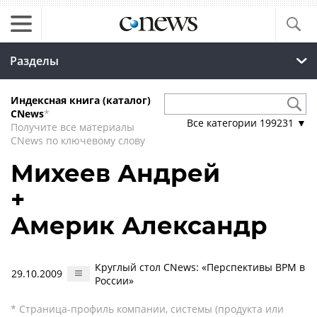
Разделы
Индексная книга (каталог)
CNews
*
Все категории
199231
▼
Получите все материалы
CNews по ключевому слову
Михеев Андрей
+
Америк Александр
Круглый стол CNews: «Перспективы BPM в
29.10.2009
России»
* Страница-профиль компании, системы (продукта или