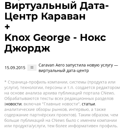
Виртуальный Дата-
Центр Караван
+
Knox George - Нокс
Джордж
Caravan Aero запустила новую услугу —
15.09.2015
виртуальный дата-центр
* Страница-профиль компании, системы (продукта или
услуги), технологии, персоны и т.п. создается редактором
на основе анализа архива публикаций портала CNews.
Обрабатываются тексты всех редакционных разделов
(
новости
, включая "Главные новости",
статьи
,
аналитические обзоры рынков, интервью, а также
содержание партнёрских проектов). Таким образом, чем
больше публикаций на CNews было с именем компании
или продукта/услуги, тем более информативен профиль.