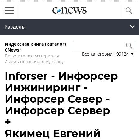
Разделы
Индексная книга (каталог)
CNews
*
Все категории
199124
▼
Получите все материалы
CNews по ключевому слову
Inforser - Инфорсер
Инжиниринг -
Инфорсер Север -
Инфорсер Сервер
+
Якимец Евгений