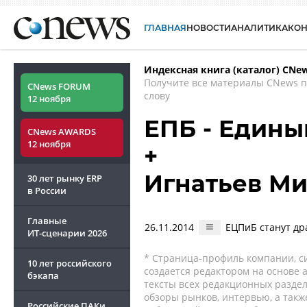
ГЛАВНАЯ
НОВОСТИ
АНАЛИТИКА
КО
Индексная книга (каталог) CNe
Получите все материалы CNews 
CNews FORUM
слову
12 ноября
ЕПБ - Едины
CNews AWARDS
12 ноября
+
Игнатьев М
30 лет рынку ERP
в России
Главные
26.11.2014
ЕЦПиБ станут др
ИТ-сценарии
2026
* Страница-профиль компании, сис
10 лет российского
создается редактором на основе
бэкапа
тексты всех редакционных раздел
обзоры рынков, интервью, а такж
Российские ПАКи