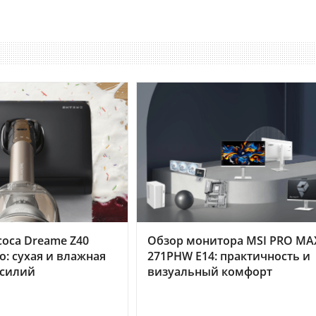
оса Dreame Z40
Обзор монитора MSI PRO MA
o: сухая и влажная
271PHW E14: практичность и
усилий
визуальный комфорт