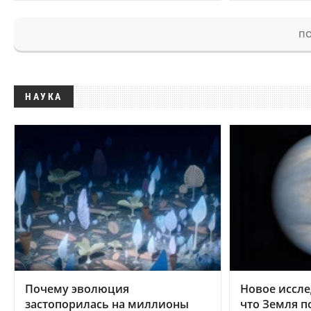
ПО
НАУКА
Почему эволюция
Новое иссле
застопорилась на миллионы
что Земля п