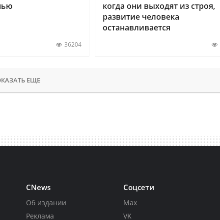
нью
когда они выходят из строя,
развитие человека
останавливается
36204
КАЗАТЬ ЕЩЕ
CNews
Соцсети
Об издании
Max
Реклама
VK