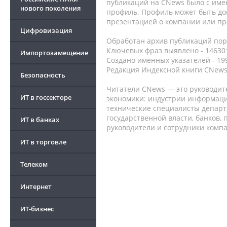
публикаций на CNews было с име
нового поколения
профиль. Профиль может быть до
презентацией о компании или про
Цифровизация
Обработан архив публикаций порт
Ключевых фраз выявлено - 146301
Импортозамещение
Создано именных указателей - 19
Редакция Индексной книги CNews
Безопасность
Читатели CNews — это руководит
ИТ в госсекторе
экономики: индустрии информаци
технические специалисты депар
государственной власти, банков,
ИТ в банках
руководители и сотрудники комп
ИТ в торговле
Телеком
Интернет
ИТ-бизнес