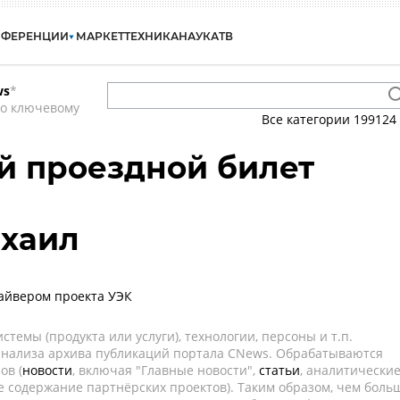
НФЕРЕНЦИИ
МАРКЕТ
ТЕХНИКА
НАУКА
ТВ
ws
*
по ключевому
Все категории
199124
й проездной билет
ихаил
айвером проекта УЭК
темы (продукта или услуги), технологии, персоны и т.п.
 анализа архива публикаций портала CNews. Обрабатываются
ов (
новости
, включая "Главные новости",
статьи
, аналитически
е содержание партнёрских проектов). Таким образом, чем боль