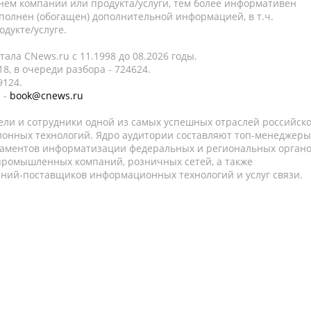
нем компании или продукта/услуги, тем более информативен
полнен (обогащен) дополнительной информацией, в т.ч.
дукте/услуге.
ала CNews.ru c 11.1998 до 08.2026 годы.
8, в очереди разбора - 724624.
9124.
 -
book@cnews.ru
ели и сотрудники одной из самых успешных отраслей российск
онных технологий. Ядро аудитории составляют топ-менеджеры
таментов информатизации федеральных и региональных орган
 промышленных компаний, розничных сетей, а также
аний-поставщиков информационных технологий и услуг связи.