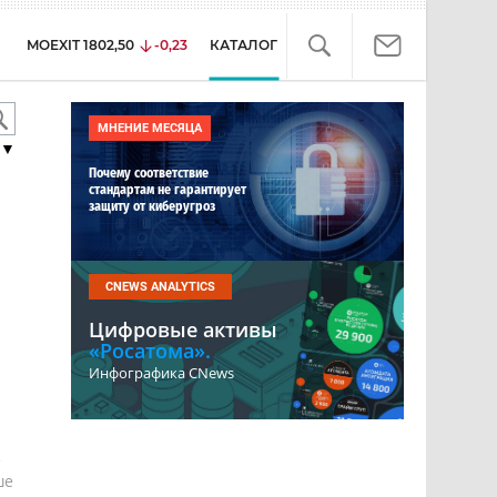
MOEXIT
1802,50
-0,23
КАТАЛОГ
МНЕНИЕ МЕСЯЦА
▼
Почему соответствие
стандартам не гарантирует
защиту от киберугроз
CNEWS ANALYTICS
Цифровые активы
«Росатома».
Инфографика CNews
е
ше