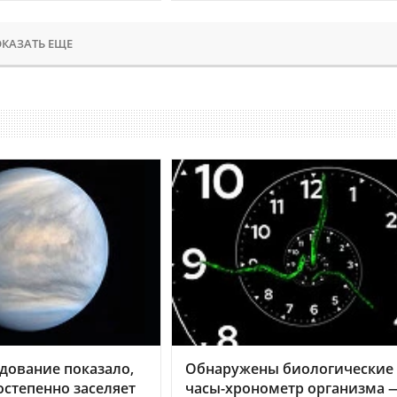
КАЗАТЬ ЕЩЕ
дование показало,
Обнаружены биологические
остепенно заселяет
часы-хронометр организма 