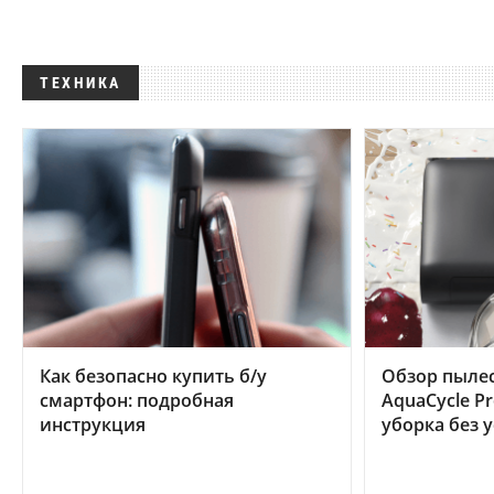
ТЕХНИКА
Как безопасно купить б/у
Обзор пылес
смартфон: подробная
AquaCycle Pr
инструкция
уборка без 