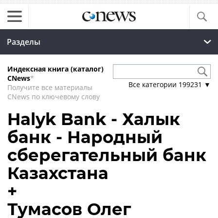
Разделы
Индексная книга (каталог)
CNews
*
Все категории
199231
▼
Получите все материалы
CNews по ключевому слову
Halyk Bank - Халык
банк - Народный
сберегательный банк
Казахстана
+
Тумасов Олег