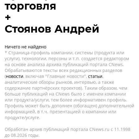
торговля
+
Стоянов Андрей
Ничего не найдено
* Страница-профиль компании, системы (продукта или
услуги), технологии, персоны и т.п. создается редактором
на основе анализа архива публикаций портала CNews.
Обрабатываются тексты всех редакционных разделов
(
новости
, включая "Главные новости",
статьи
,
аналитические обзоры рынков, интервью, а также
содержание партнёрских проектов). Таким образом, чем
больше публикаций на CNews было с именем компании
или продукта/услуги, тем более информативен профиль.
Профиль может быть дополнен (обогащен) дополнительной
информацией, в т.ч. презентацией о компании или
продукте/услуге.
Обработан архив публикаций портала CNews.ru c 11.1998
до 08.2026 годы.