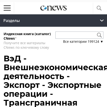
Разделы
Индексная книга (каталог)
CNews
*
Все категории
199124
▼
Получите все материалы
CNews по ключевому слову
ВэД -
Внешнеэкономическа
деятельность -
Экспорт - Экспортные
операции -
Трансграничная