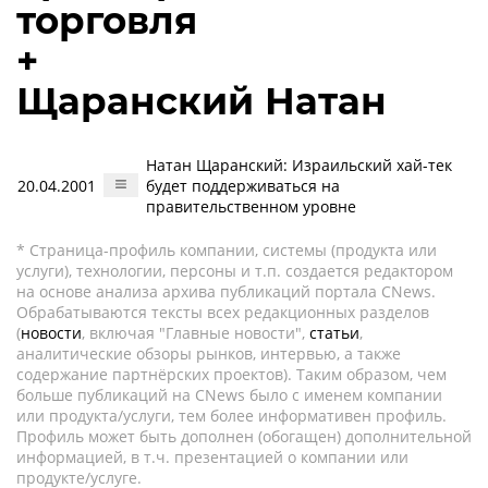
торговля
+
Щаранский Натан
Натан Щаранский: Израильский хай-тек
20.04.2001
будет поддерживаться на
правительственном уровне
* Страница-профиль компании, системы (продукта или
услуги), технологии, персоны и т.п. создается редактором
на основе анализа архива публикаций портала CNews.
Обрабатываются тексты всех редакционных разделов
(
новости
, включая "Главные новости",
статьи
,
аналитические обзоры рынков, интервью, а также
содержание партнёрских проектов). Таким образом, чем
больше публикаций на CNews было с именем компании
или продукта/услуги, тем более информативен профиль.
Профиль может быть дополнен (обогащен) дополнительной
информацией, в т.ч. презентацией о компании или
продукте/услуге.