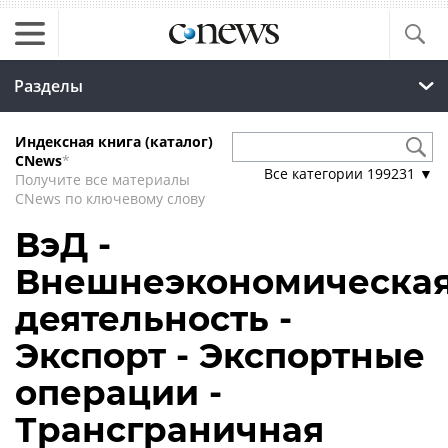
Разделы
Индексная книга (каталог)
CNews
*
Все категории
199231
▼
Получите все материалы
CNews по ключевому слову
ВэД -
Внешнеэкономическа
деятельность -
Экспорт - Экспортные
операции -
Трансграничная