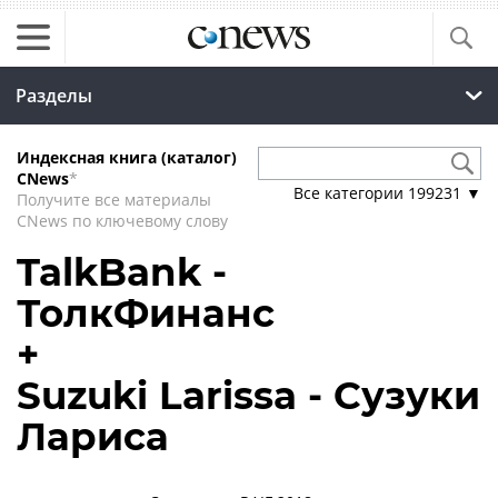
Разделы
Индексная книга (каталог)
CNews
*
Все категории
199231
▼
Получите все материалы
CNews по ключевому слову
TalkBank -
ТолкФинанс
+
Suzuki Larissa - Сузуки
Лариса