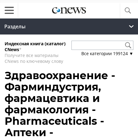
Разделы
Индексная книга (каталог)
CNews
*
Все категории
199124
▼
Получите все материалы
CNews по ключевому слову
Здравоохранение -
Фарминдустрия,
фармацевтика и
фармакология -
Pharmaceuticals -
Аптеки -