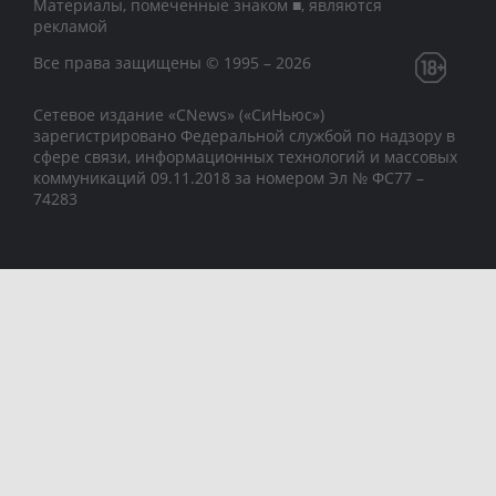
Материалы, помеченные знаком ■, являются
рекламой
Все права защищены © 1995 – 2026
Сетевое издание «CNews» («СиНьюс»)
зарегистрировано Федеральной службой по надзору в
сфере связи, информационных технологий и массовых
коммуникаций 09.11.2018 за номером Эл № ФС77 –
74283