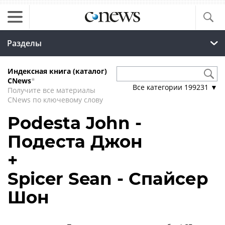
Разделы
Индексная книга (каталог)
CNews
*
Все категории
199231
▼
Получите все материалы
CNews по ключевому слову
Podesta John -
Подеста Джон
+
Spicer Sean - Спайсер
Шон