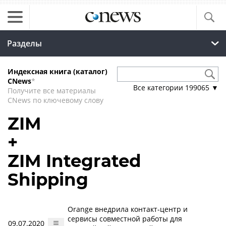
Разделы
Индексная книга (каталог)
CNews
*
Все категории
199065
▼
Получите все материалы
CNews по ключевому слову
ZIM
+
ZIM Integrated
Shipping
Orange внедрила контакт-центр и
сервисы совместной работы для
09.07.2020