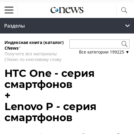
Разделы
Индексная книга (каталог)
CNews
*
Все категории
199225
▼
Получите все материалы
CNews по ключевому слову
HTC One - серия
смартфонов
+
Lenovo P - серия
смартфонов