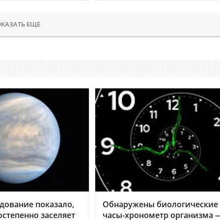
КАЗАТЬ ЕЩЕ
дование показало,
Обнаружены биологические
остепенно заселяет
часы-хронометр организма 