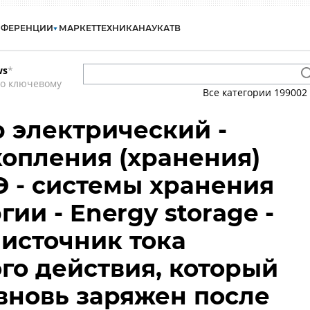
НФЕРЕНЦИИ
МАРКЕТ
ТЕХНИКА
НАУКА
ТВ
ws
*
по ключевому
Все категории
199002
 электрический -
опления (хранения)
Э - системы хранения
ии - Energy storage -
источник тока
го действия, который
вновь заряжен после