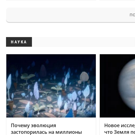
ПО
НАУКА
Почему эволюция
Новое иссле
застопорилась на миллионы
что Земля п