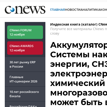
ГЛАВНАЯ
НОВОСТИ
АНАЛИТИКА
КО
Индексная книга (каталог) CNe
Получите все материалы CNews 
CNews FORUM
слову
12 ноября
Аккумулятор
CNews AWARDS
12 ноября
Системы нак
энергии, СН
30 лет рынку ERP
в России
электроэнерг
Главные
химический 
ИТ-сценарии
2026
многоразово
10 лет российского
бэкапа
может быть 
Российские ПАКи