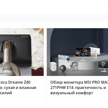
оса Dreame Z40
Обзор монитора MSI PRO MA
o: сухая и влажная
271PHW E14: практичность и
усилий
визуальный комфорт