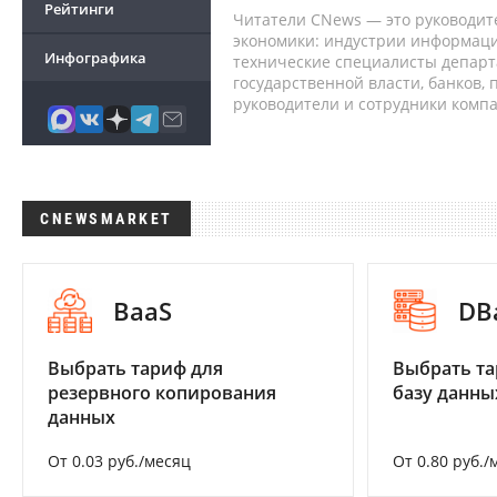
Рейтинги
Читатели CNews — это руководит
экономики: индустрии информаци
Инфографика
технические специалисты депар
государственной власти, банков,
руководители и сотрудники комп
CNEWSMARKET
BaaS
DB
Выбрать тариф для
Выбрать та
резервного копирования
базу данны
данных
От 0.03 руб./месяц
От 0.80 руб./