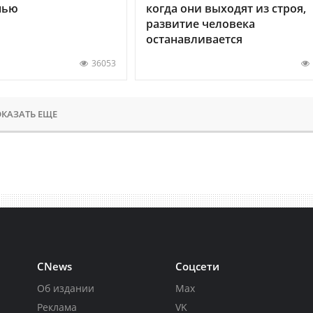
нью
когда они выходят из строя,
развитие человека
останавливается
36053
КАЗАТЬ ЕЩЕ
CNews
Соцсети
Об издании
Max
Реклама
VK