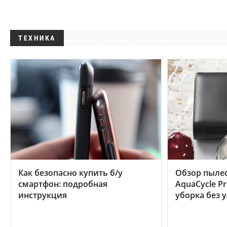
ТЕХНИКА
Как безопасно купить б/у
Обзор пылес
смартфон: подробная
AquaCycle Pr
инструкция
уборка без 