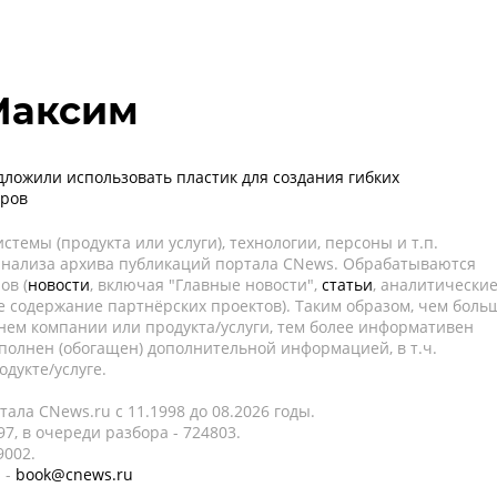
Максим
ложили использовать пластик для создания гибких
оров
темы (продукта или услуги), технологии, персоны и т.п.
 анализа архива публикаций портала CNews. Обрабатываются
ов (
новости
, включая "Главные новости",
статьи
, аналитически
е содержание партнёрских проектов). Таким образом, чем боль
нем компании или продукта/услуги, тем более информативен
полнен (обогащен) дополнительной информацией, в т.ч.
дукте/услуге.
ала CNews.ru c 11.1998 до 08.2026 годы.
7, в очереди разбора - 724803.
9002.
 -
book@cnews.ru