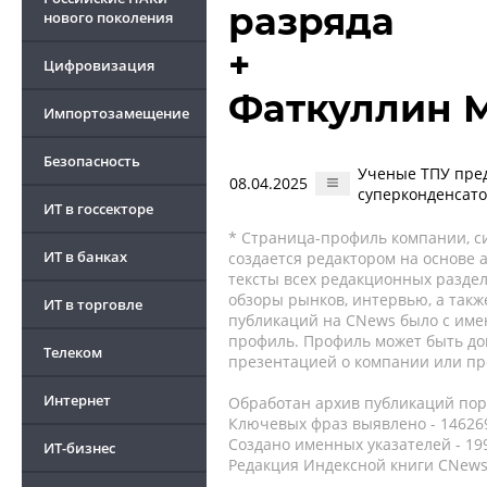
разряда
нового поколения
+
Цифровизация
Фаткуллин 
Импортозамещение
Безопасность
Ученые ТПУ пред
08.04.2025
суперконденсат
ИТ в госсекторе
* Страница-профиль компании, сис
ИТ в банках
создается редактором на основе
тексты всех редакционных раздел
обзоры рынков, интервью, а такж
ИТ в торговле
публикаций на CNews было с име
профиль. Профиль может быть до
Телеком
презентацией о компании или про
Интернет
Обработан архив публикаций порт
Ключевых фраз выявлено - 146269
Создано именных указателей - 19
ИТ-бизнес
Редакция Индексной книги CNews