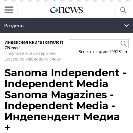
Разделы
Индексная книга (каталог)
CNews
*
Все категории
199231
▼
Получите все материалы
CNews по ключевому слову
Sanoma Independent -
Independent Media
Sanoma Magazines -
Independent Media -
Индепендент Медиа
+