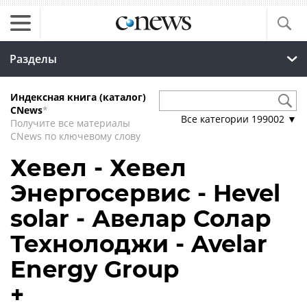
Разделы
Индексная книга (каталог)
CNews
*
Все категории
199002
▼
Получите все материалы
CNews по ключевому слову
Хевел - Хевел
Энергосервис - Hevel
solar - Авелар Солар
Технолоджи - Avelar
Energy Group
+