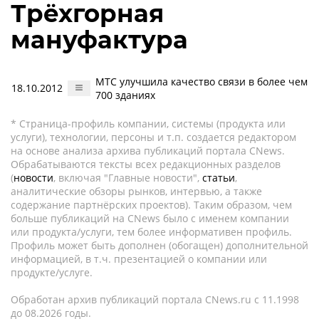
Трёхгорная
мануфактура
МТС улучшила качество связи в более чем
18.10.2012
700 зданиях
* Страница-профиль компании, системы (продукта или
услуги), технологии, персоны и т.п. создается редактором
на основе анализа архива публикаций портала CNews.
Обрабатываются тексты всех редакционных разделов
(
новости
, включая "Главные новости",
статьи
,
аналитические обзоры рынков, интервью, а также
содержание партнёрских проектов). Таким образом, чем
больше публикаций на CNews было с именем компании
или продукта/услуги, тем более информативен профиль.
Профиль может быть дополнен (обогащен) дополнительной
информацией, в т.ч. презентацией о компании или
продукте/услуге.
Обработан архив публикаций портала CNews.ru c 11.1998
до 08.2026 годы.