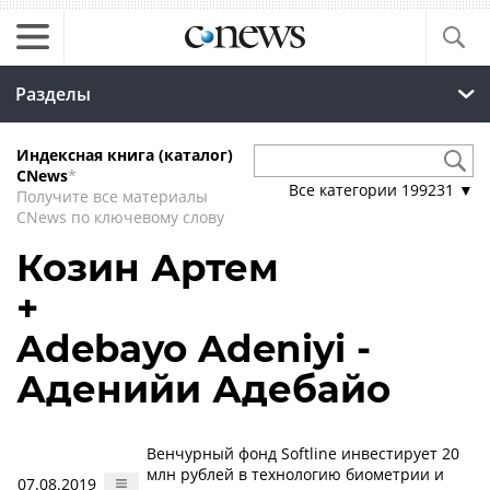
Разделы
Индексная книга (каталог)
CNews
*
Все категории
199231
▼
Получите все материалы
CNews по ключевому слову
Козин Артем
+
Adebayo Adeniyi -
Аденийи Адебайо
Венчурный фонд Softline инвестирует 20
млн рублей в технологию биометрии и
07.08.2019