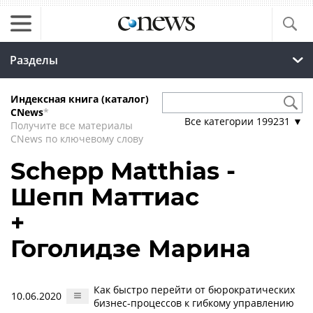
Разделы
Индексная книга (каталог)
CNews
*
Все категории
199231
▼
Получите все материалы
CNews по ключевому слову
Schepp Matthias -
Шепп Маттиас
+
Гоголидзе Марина
Как быстро перейти от бюрократических
10.06.2020
бизнес-процессов к гибкому управлению