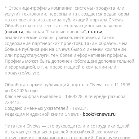
* Страница-профиль компании, системы (продукта или
услуги), технологии, персоны и т.п. создается редактором
на основе анализа архива публикаций портала CNews.
Обрабатываются тексты всех редакционных разделов
(
новости
, включая "Главные новости",
статьи
,
аналитические обзоры рынков, интервью, а также
содержание партнёрских проектов). Таким образом, чем
больше публикаций на CNews было с именем компании
или продукта/услуги, тем более информативен профиль.
Профиль может быть дополнен (обогащен) дополнительной
информацией, в т.ч. презентацией о компании или
продукте/услуге.
Обработан архив публикаций портала CNews.ru c 11.1998
до 08.2026 годы.
Ключевых фраз выявлено - 1463328, в очереди разбора -
724413.
Создано именных указателей - 199231.
Редакция Индексной книги CNews -
book@cnews.ru
Читатели CNews — это руководители и сотрудники одной
из самых успешных отраслей российской экономики:
индустрии информационных технологий. Ядро аудитории