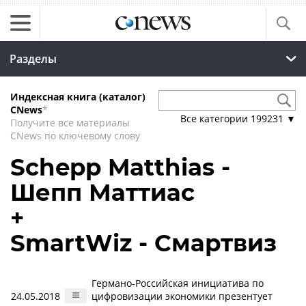
Разделы
Индексная книга (каталог)
CNews
*
Все категории
199231
▼
Получите все материалы
CNews по ключевому слову
Schepp Matthias -
Шепп Маттиас
+
SmartWiz - Смартвиз
Германо-Российская инициатива по
24.05.2018
цифровизации экономики презентует