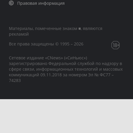
Правовая информация
Материалы, помеченные знаком ■, являются
рекламой
Все права защищены © 1995 – 2026
Сетевое издание «CNews» («СиНьюс»)
зарегистрировано Федеральной службой по надзору в
сфере связи, информационных технологий и массовых
коммуникаций 09.11.2018 за номером Эл № ФС77 –
74283