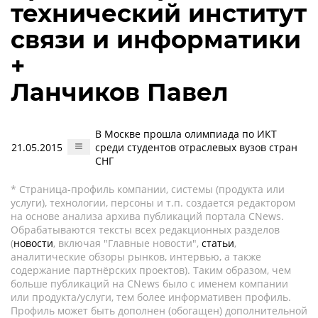
технический институт
связи и информатики
+
Ланчиков Павел
В Москве прошла олимпиада по ИКТ
21.05.2015
среди студентов отраслевых вузов стран
СНГ
* Страница-профиль компании, системы (продукта или
услуги), технологии, персоны и т.п. создается редактором
на основе анализа архива публикаций портала CNews.
Обрабатываются тексты всех редакционных разделов
(
новости
, включая "Главные новости",
статьи
,
аналитические обзоры рынков, интервью, а также
содержание партнёрских проектов). Таким образом, чем
больше публикаций на CNews было с именем компании
или продукта/услуги, тем более информативен профиль.
Профиль может быть дополнен (обогащен) дополнительной