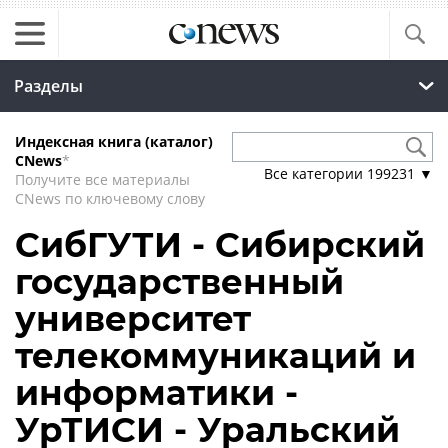
Разделы
Индексная книга (каталог)
CNews
*
Все категории
199231
▼
Получите все материалы
CNews по ключевому слову
СибГУТИ - Сибирский
государственный
университет
телекоммуникаций и
информатики -
УрТИСИ - Уральский