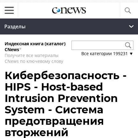
Разделы
Индексная книга (каталог)
CNews
*
Все категории
199231
▼
Получите все материалы
CNews по ключевому слову
Кибербезопасность -
HIPS - Host-based
Intrusion Prevention
System - Система
предотвращения
вторжений