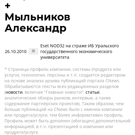
+
Мыльников
Александр
Eset NOD32 на страже ИБ Уральского
26.10.2010
государственного экономического
университета
* Страница-профиль компании, системы (продукта или
услуги), технологии, персоны и т.п. создается редактором
на основе анализа архива публикаций портала CNews.
Обрабатываются тексты всех редакционных разделов
(
новости
, включая "Главные новости",
статьи
,
аналитические обзоры рынков, интервью, а также
содержание партнёрских проектов). Таким образом, чем
больше публикаций на CNews было с именем компании
или продукта/услуги, тем более информативен профиль.
Профиль может быть дополнен (обогащен) дополнительной
информацией, в т.ч. презентацией о компании или
продукте/услуге.