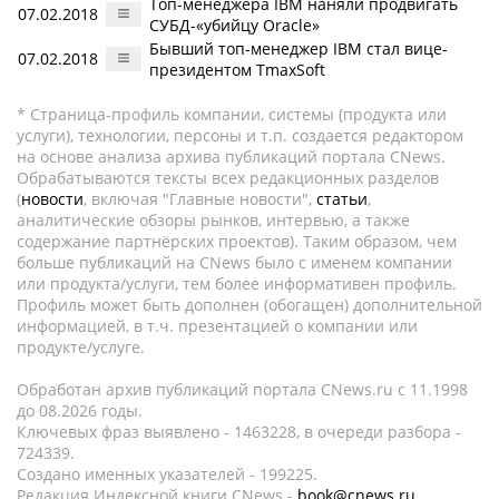
Топ-менеджера IBM наняли продвигать
07.02.2018
СУБД-«убийцу Oracle»
Бывший топ-менеджер IBM стал вице-
07.02.2018
президентом TmaxSoft
* Страница-профиль компании, системы (продукта или
услуги), технологии, персоны и т.п. создается редактором
на основе анализа архива публикаций портала CNews.
Обрабатываются тексты всех редакционных разделов
(
новости
, включая "Главные новости",
статьи
,
аналитические обзоры рынков, интервью, а также
содержание партнёрских проектов). Таким образом, чем
больше публикаций на CNews было с именем компании
или продукта/услуги, тем более информативен профиль.
Профиль может быть дополнен (обогащен) дополнительной
информацией, в т.ч. презентацией о компании или
продукте/услуге.
Обработан архив публикаций портала CNews.ru c 11.1998
до 08.2026 годы.
Ключевых фраз выявлено - 1463228, в очереди разбора -
724339.
Создано именных указателей - 199225.
Редакция Индексной книги CNews -
book@cnews.ru