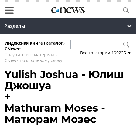
Разделы
Индексная книга (каталог)
CNews
*
Все категории
199225
▼
Получите все материалы
CNews по ключевому слову
Yulish Joshua - Юлиш
Джошуа
+
Mathuram Moses -
Матюрам Мозес