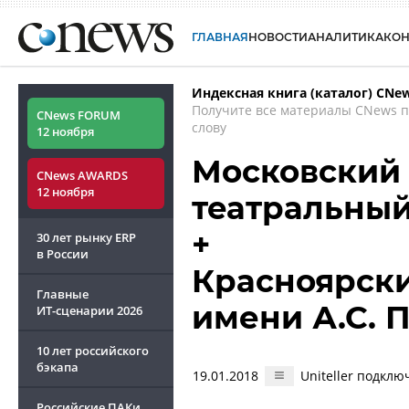
ГЛАВНАЯ
НОВОСТИ
АНАЛИТИКА
КО
Индексная книга (каталог) CNe
Получите все материалы CNews 
CNews FORUM
слову
12 ноября
Московский 
CNews AWARDS
12 ноября
театральны
+
30 лет рынку ERP
в России
Красноярски
Главные
имени А.С. 
ИТ-сценарии
2026
10 лет российского
бэкапа
19.01.2018
Uniteller подкл
Российские ПАКи