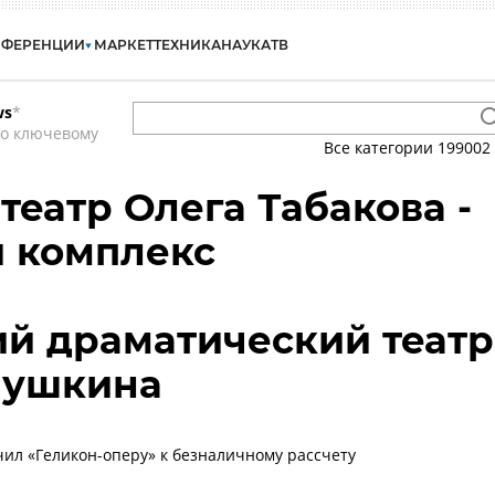
НФЕРЕНЦИИ
МАРКЕТ
ТЕХНИКА
НАУКА
ТВ
ws
*
по ключевому
Все категории
199002
театр Олега Табакова -
й комплекс
й драматический театр
Пушкина
ючил «Геликон-оперу» к безналичному рассчету