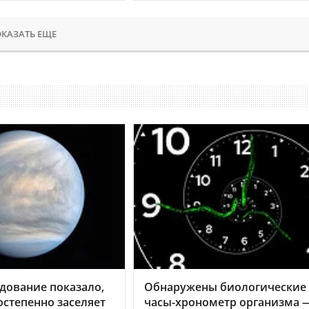
КАЗАТЬ ЕЩЕ
дование показало,
Обнаружены биологические
остепенно заселяет
часы-хронометр организма 