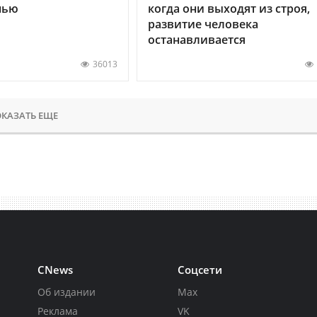
нью
когда они выходят из строя,
развитие человека
останавливается
36013
КАЗАТЬ ЕЩЕ
CNews
Соцсети
Об издании
Max
Реклама
VK