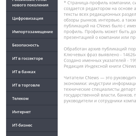
* Страница-профиль компании, сис
нового поколения
создается редактором на основе
тексты всех редакционных раздел
Цифровизация
обзоры рынков, интервью, а такж
публикаций на CNews было с име
профиль. Профиль может быть до
Импортозамещение
презентацией о компании или про
Безопасность
Обработан архив публикаций порт
Ключевых фраз выявлено - 146264
ИТ в госсекторе
Создано именных указателей - 19
Редакция Индексной книги CNews
ИТ в банках
Читатели CNews — это руководит
экономики: индустрии информаци
ИТ в торговле
технические специалисты депар
государственной власти, банков,
Телеком
руководители и сотрудники комп
Интернет
ИТ-бизнес