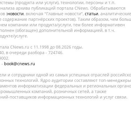
темы (продукта или услуги), технологии, персоны и т.п.
 анализа архива публикаций портала CNews. Обрабатываются
ов (
новости
, включая "Главные новости",
статьи
, аналитически
е содержание партнёрских проектов). Таким образом, чем боль
нем компании или продукта/услуги, тем более информативен
полнен (обогащен) дополнительной информацией, в т.ч.
дукте/услуге.
ала CNews.ru c 11.1998 до 08.2026 годы.
0, в очереди разбора - 724746.
9002.
 -
book@cnews.ru
ели и сотрудники одной из самых успешных отраслей российск
онных технологий. Ядро аудитории составляют топ-менеджеры
таментов информатизации федеральных и региональных орган
 промышленных компаний, розничных сетей, а также
аний-поставщиков информационных технологий и услуг связи.