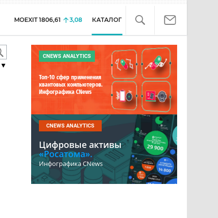
MOEXIT
1806,61
3,08
КАТАЛОГ
CNEWS ANALYTICS
▼
Топ-10 сфер применения
квантовых компьютеров.
Инфографика CNews
CNEWS ANALYTICS
Цифровые активы
«Росатома».
Инфографика CNews