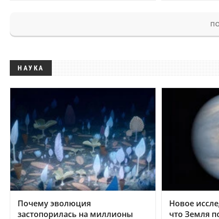
ПО
НАУКА
Почему эволюция
Новое иссле
застопорилась на миллионы
что Земля п