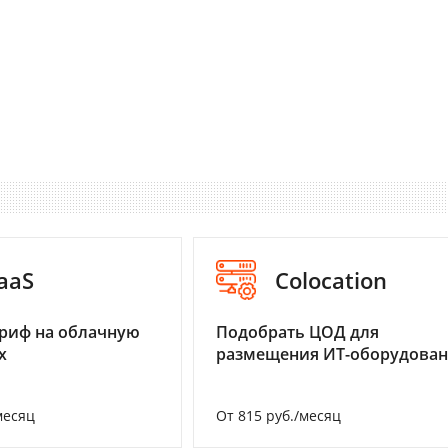
aaS
Colocation
риф на облачную
Подобрать ЦОД для
х
размещения ИТ-оборудова
месяц
От 815 руб./месяц