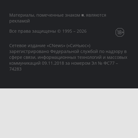
Материалы, помеченные знаком ■, являются
рекламой
Все права защищены © 1995 – 2026
Сетевое издание «CNews» («СиНьюс»)
зарегистрировано Федеральной службой по надзору в
сфере связи, информационных технологий и массовых
коммуникаций 09.11.2018 за номером Эл № ФС77 –
74283