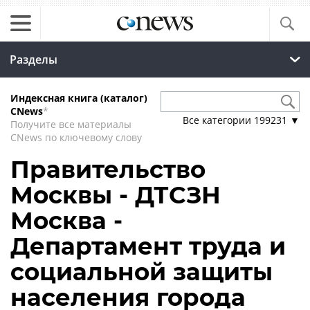
Разделы
Индексная книга (каталог)
CNews
*
Все категории
199231
▼
Получите все материалы
CNews по ключевому слову
Правительство
Москвы - ДТСЗН
Москва -
Департамент труда и
социальной защиты
населения города