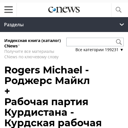
Разделы
Индексная книга (каталог)
CNews
*
Все категории
199231
▼
Получите все материалы
CNews по ключевому слову
Rogers Michael -
Роджерс Майкл
+
Рабочая партия
Курдистана -
Курдская рабочая