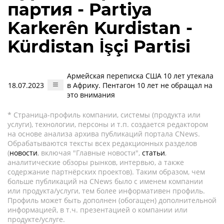
партия - Partiya
Karkerên Kurdistan -
Kürdistan İşçi Partisi
Армейская переписка США 10 лет утекала
18.07.2023
в Африку. Пентагон 10 лет не обращал на
это внимания
* Страница-профиль компании, системы (продукта или
услуги), технологии, персоны и т.п. создается редактором
на основе анализа архива публикаций портала CNews.
Обрабатываются тексты всех редакционных разделов
(
новости
, включая "Главные новости",
статьи
,
аналитические обзоры рынков, интервью, а также
содержание партнёрских проектов). Таким образом, чем
больше публикаций на CNews было с именем компании
или продукта/услуги, тем более информативен профиль.
Профиль может быть дополнен (обогащен) дополнительной
информацией, в т.ч. презентацией о компании или
продукте/услуге.