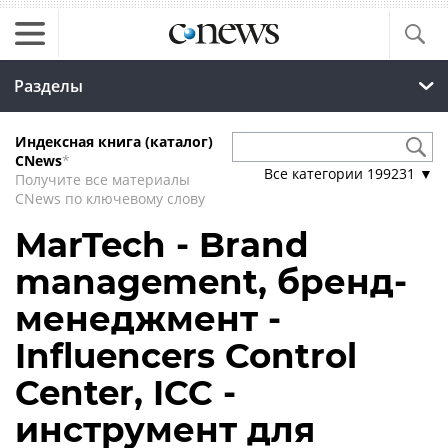
Разделы
Индексная книга (каталог)
CNews
*
Все категории
199231
▼
Получите все материалы
CNews по ключевому слову
MarTech - Brand
management, бренд-
менеджмент -
Influencers Control
Center, ICC -
инструмент для