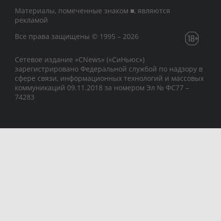
Материалы, помеченные знаком ■, являются
рекламой
Все права защищены © 1995 – 2026
Сетевое издание «CNews» («СиНьюс»)
зарегистрировано Федеральной службой по надзору в
сфере связи, информационных технологий и массовых
коммуникаций 09.11.2018 за номером Эл № ФС77 –
74283