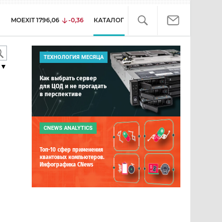
MOEXIT
1796,06
-0,36
КАТАЛОГ
ТЕХНОЛОГИЯ МЕСЯЦА
▼
Как выбрать сервер
для ЦОД и не прогадать
в перспективе
CNEWS ANALYTICS
Топ-10 сфер применения
квантовых компьютеров.
Инфографика CNews