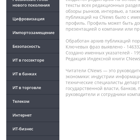
нового поколения
тексты всех редакционных раздел
обзоры рынков, интервью, а такж
публикаций на CNews было с име
Цифровизация
профиль. Профиль может быть до
презентацией о компании или про
Импортозамещение
Обработан архив публикаций порт
Безопасность
Ключевых фраз выявлено - 146332
Создано именных указателей - 19
Редакция Индексной книги CNews
ИТ в госсекторе
Читатели CNews — это руководит
ИТ в банках
экономики: индустрии информаци
технические специалисты депар
ИТ в торговле
государственной власти, банков,
руководители и сотрудники комп
Телеком
Интернет
ИТ-бизнес