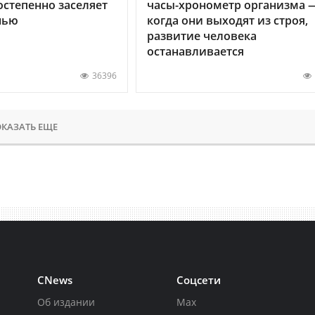
остепенно заселяет
часы-хронометр организма 
нью
когда они выходят из строя,
развитие человека
останавливается
36396
КАЗАТЬ ЕЩЕ
CNews
Соцсети
Об издании
Max