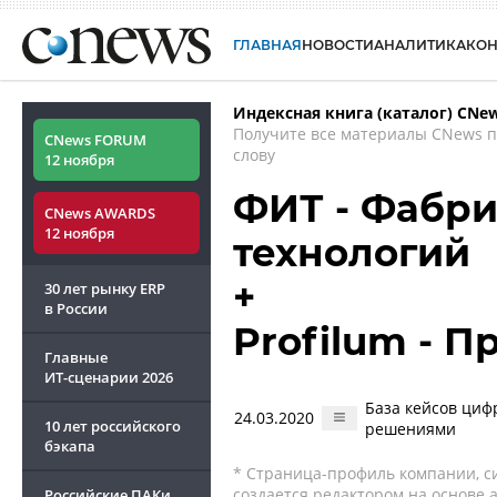
ГЛАВНАЯ
НОВОСТИ
АНАЛИТИКА
КО
Индексная книга (каталог) CNe
Получите все материалы CNews 
CNews FORUM
слову
12 ноября
ФИТ - Фабр
CNews AWARDS
12 ноября
технологий
+
30 лет рынку ERP
в России
Profilum - 
Главные
ИТ-сценарии
2026
База кейсов ци
24.03.2020
10 лет российского
решениями
бэкапа
* Страница-профиль компании, сис
создается редактором на основе
Российские ПАКи