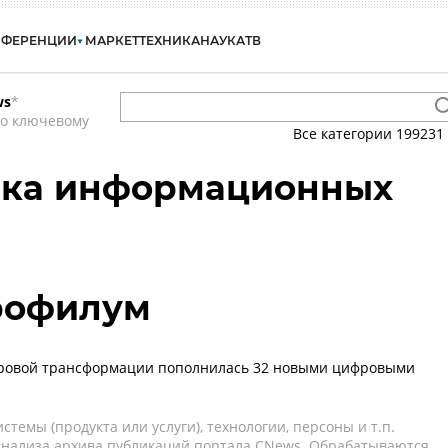
НФЕРЕНЦИИ
МАРКЕТ
ТЕХНИКА
НАУКА
ТВ
ws
*
по ключевому
Все категории
199231
ика информационных
Профилум
фровой трансформации пополнилась 32 новыми цифровыми
темы (продукта или услуги), технологии, персоны и т.п.
 анализа архива публикаций портала CNews. Обрабатываются