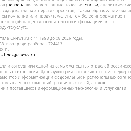
ов (
новости
, включая "Главные новости",
статьи
, аналитически
е содержание партнёрских проектов). Таким образом, чем боль
нем компании или продукта/услуги, тем более информативен
полнен (обогащен) дополнительной информацией, в т.ч.
дукте/услуге.
ала CNews.ru c 11.1998 до 08.2026 годы.
8, в очереди разбора - 724413.
9231.
 -
book@cnews.ru
ели и сотрудники одной из самых успешных отраслей российск
онных технологий. Ядро аудитории составляют топ-менеджеры
таментов информатизации федеральных и региональных орган
 промышленных компаний, розничных сетей, а также
аний-поставщиков информационных технологий и услуг связи.