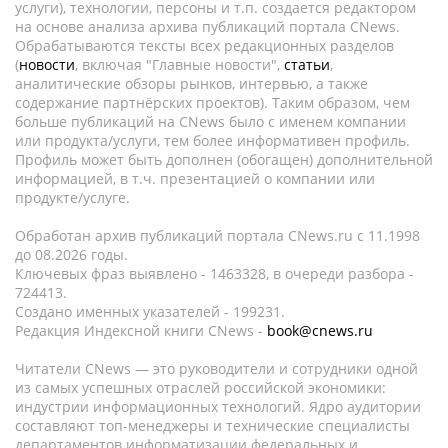
услуги), технологии, персоны и т.п. создается редактором
на основе анализа архива публикаций портала CNews.
Обрабатываются тексты всех редакционных разделов
(
новости
, включая "Главные новости",
статьи
,
аналитические обзоры рынков, интервью, а также
содержание партнёрских проектов). Таким образом, чем
больше публикаций на CNews было с именем компании
или продукта/услуги, тем более информативен профиль.
Профиль может быть дополнен (обогащен) дополнительной
информацией, в т.ч. презентацией о компании или
продукте/услуге.
Обработан архив публикаций портала CNews.ru c 11.1998
до 08.2026 годы.
Ключевых фраз выявлено - 1463328, в очереди разбора -
724413.
Создано именных указателей - 199231.
Редакция Индексной книги CNews -
book@cnews.ru
Читатели CNews — это руководители и сотрудники одной
из самых успешных отраслей российской экономики:
индустрии информационных технологий. Ядро аудитории
составляют топ-менеджеры и технические специалисты
департаментов информатизации федеральных и