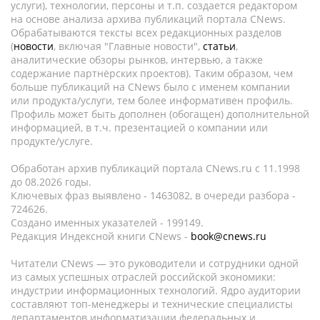
услуги), технологии, персоны и т.п. создается редактором
на основе анализа архива публикаций портала CNews.
Обрабатываются тексты всех редакционных разделов
(
новости
, включая "Главные новости",
статьи
,
аналитические обзоры рынков, интервью, а также
содержание партнёрских проектов). Таким образом, чем
больше публикаций на CNews было с именем компании
или продукта/услуги, тем более информативен профиль.
Профиль может быть дополнен (обогащен) дополнительной
информацией, в т.ч. презентацией о компании или
продукте/услуге.
Обработан архив публикаций портала CNews.ru c 11.1998
до 08.2026 годы.
Ключевых фраз выявлено - 1463082, в очереди разбора -
724626.
Создано именных указателей - 199149.
Редакция Индексной книги CNews -
book@cnews.ru
Читатели CNews — это руководители и сотрудники одной
из самых успешных отраслей российской экономики:
индустрии информационных технологий. Ядро аудитории
составляют топ-менеджеры и технические специалисты
департаментов информатизации федеральных и