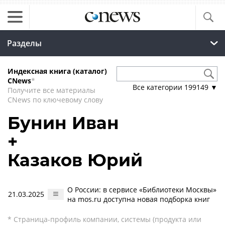
Разделы
Индексная книга (каталог)
CNews
*
Все категории
199149
▼
Получите все материалы
CNews по ключевому слову
Бунин Иван
+
Казаков Юрий
О России: в сервисе «Библиотеки Москвы»
21.03.2025
на mos.ru доступна новая подборка книг
* Страница-профиль компании, системы (продукта или