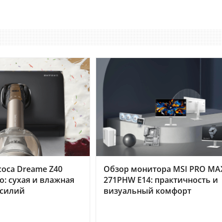
оса Dreame Z40
Обзор монитора MSI PRO MA
o: сухая и влажная
271PHW E14: практичность и
усилий
визуальный комфорт