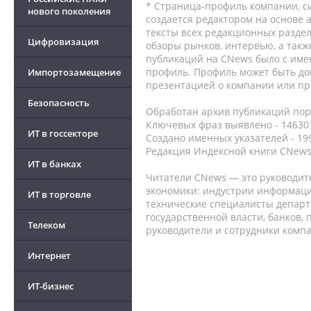
* Страница-профиль компании, сис
нового поколения
создается редактором на основе
тексты всех редакционных раздел
Цифровизация
обзоры рынков, интервью, а такж
публикаций на CNews было с име
профиль. Профиль может быть до
Импортозамещение
презентацией о компании или про
Безопасность
Обработан архив публикаций порт
Ключевых фраз выявлено - 146301
ИТ в госсекторе
Создано именных указателей - 19
Редакция Индексной книги CNews
ИТ в банках
Читатели CNews — это руководит
экономики: индустрии информаци
ИТ в торговле
технические специалисты депар
государственной власти, банков,
Телеком
руководители и сотрудники комп
Интернет
ИТ-бизнес