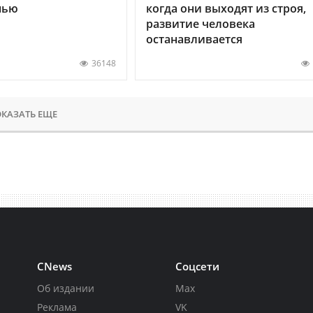
нью
когда они выходят из строя,
развитие человека
останавливается
36148
КАЗАТЬ ЕЩЕ
CNews
Соцсети
Об издании
Max
Реклама
VK