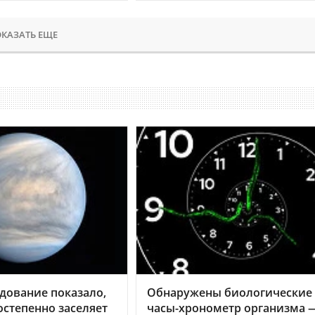
КАЗАТЬ ЕЩЕ
дование показало,
Обнаружены биологические
остепенно заселяет
часы-хронометр организма 