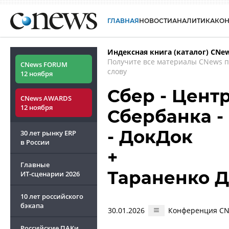
ГЛАВНАЯ
НОВОСТИ
АНАЛИТИКА
КО
Индексная книга (каталог) CNe
Получите все материалы CNews 
CNews FORUM
слову
12 ноября
Сбер - Цент
CNews AWARDS
12 ноября
Сбербанка -
- ДокДок
30 лет рынку ERP
в России
+
Главные
Тараненко 
ИТ-сценарии
2026
10 лет российского
бэкапа
30.01.2026
Конференция CNe
Российские ПАКи