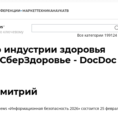
НФЕРЕНЦИИ
МАРКЕТ
ТЕХНИКА
НАУКА
ТВ
ws
*
по ключевому
Все категории
199124
р индустрии здоровья
 СберЗдоровье - DocDoc
Дмитрий
ws «Информационная безопасность 2026» состоится 25 февра