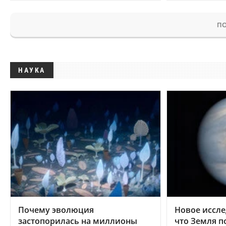
ПО
НАУКА
Почему эволюция
Новое иссле
застопорилась на миллионы
что Земля п