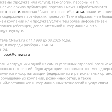
темы (продукта или услуги), технологии, персоны и т.п.
 анализа архива публикаций портала CNews. Обрабатываются
ов (
новости
, включая "Главные новости",
статьи
, аналитически
е содержание партнёрских проектов). Таким образом, чем боль
нем компании или продукта/услуги, тем более информативен
полнен (обогащен) дополнительной информацией, в т.ч.
дукте/услуге.
ала CNews.ru c 11.1998 до 08.2026 годы.
8, в очереди разбора - 724624.
9124.
 -
book@cnews.ru
ели и сотрудники одной из самых успешных отраслей российск
онных технологий. Ядро аудитории составляют топ-менеджеры
таментов информатизации федеральных и региональных орган
 промышленных компаний, розничных сетей, а также
аний-поставщиков информационных технологий и услуг связи.