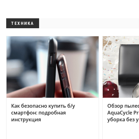
ТЕХНИКА
Как безопасно купить б/у
Обзор пылес
смартфон: подробная
AquaCycle Pr
инструкция
уборка без 