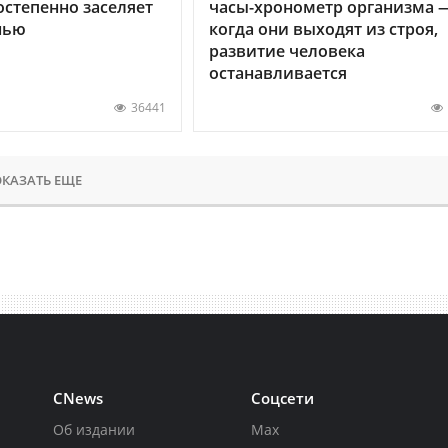
остепенно заселяет
часы-хронометр организма 
нью
когда они выходят из строя,
развитие человека
останавливается
36441
КАЗАТЬ ЕЩЕ
CNews
Соцсети
Об издании
Max