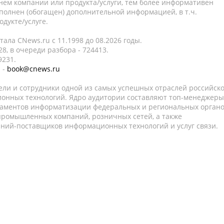
нем компании или продукта/услуги, тем более информативен
полнен (обогащен) дополнительной информацией, в т.ч.
дукте/услуге.
ала CNews.ru c 11.1998 до 08.2026 годы.
8, в очереди разбора - 724413.
9231.
 -
book@cnews.ru
ели и сотрудники одной из самых успешных отраслей российск
онных технологий. Ядро аудитории составляют топ-менеджеры
таментов информатизации федеральных и региональных орган
 промышленных компаний, розничных сетей, а также
аний-поставщиков информационных технологий и услуг связи.