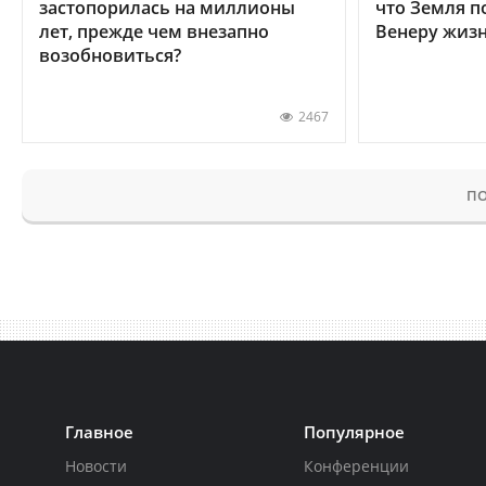
застопорилась на миллионы
что Земля п
лет, прежде чем внезапно
Венеру жиз
возобновиться?
2467
ПО
Главное
Популярное
Новости
Конференции