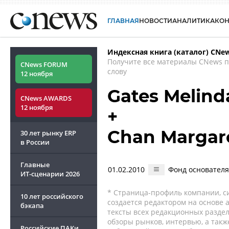
ГЛАВНАЯ
НОВОСТИ
АНАЛИТИКА
КО
Индексная книга (каталог) CNe
Получите все материалы CNews 
CNews FORUM
слову
12 ноября
Gates Melind
CNews AWARDS
12 ноября
+
Chan Margar
30 лет рынку ERP
в России
Главные
01.02.2010
Фонд основателя
ИТ-сценарии
2026
* Страница-профиль компании, сис
10 лет российского
создается редактором на основе
бэкапа
тексты всех редакционных раздел
обзоры рынков, интервью, а такж
Российские ПАКи