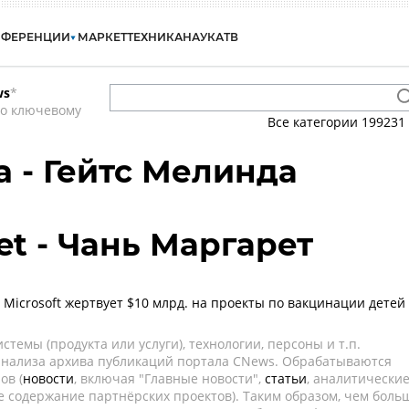
НФЕРЕНЦИИ
МАРКЕТ
ТЕХНИКА
НАУКА
ТВ
ws
*
по ключевому
Все категории
199231
a - Гейтс Мелинда
et - Чань Маргарет
 Microsoft жертвует $10 млрд. на проекты по вакцинации детей
темы (продукта или услуги), технологии, персоны и т.п.
 анализа архива публикаций портала CNews. Обрабатываются
ов (
новости
, включая "Главные новости",
статьи
, аналитически
е содержание партнёрских проектов). Таким образом, чем боль