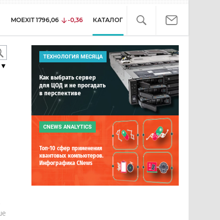
MOEXIT
1796,06
-0,36
КАТАЛОГ
ТЕХНОЛОГИЯ МЕСЯЦА
▼
Как выбрать сервер
для ЦОД и не прогадать
в перспективе
CNEWS ANALYTICS
Топ-10 сфер применения
квантовых компьютеров.
Инфографика CNews
е
ше