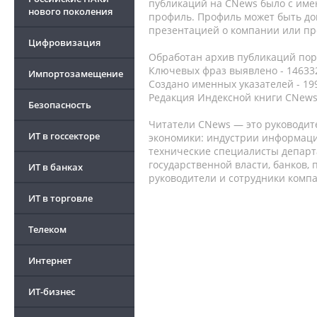
публикаций на CNews было с име
нового поколения
профиль. Профиль может быть до
презентацией о компании или про
Цифровизация
Обработан архив публикаций порт
Ключевых фраз выявлено - 146332
Импортозамещение
Создано именных указателей - 19
Редакция Индексной книги CNews
Безопасность
Читатели CNews — это руководит
ИТ в госсекторе
экономики: индустрии информаци
технические специалисты депар
государственной власти, банков,
ИТ в банках
руководители и сотрудники комп
ИТ в торговле
Телеком
Интернет
ИТ-бизнес