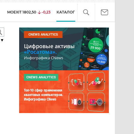
MOEXIT
1802,50
-0,23
КАТАЛОГ
CNEWS ANALYTICS
▼
Цифровые активы
«Росатома».
Инфографика CNews
CNEWS ANALYTICS
Топ-10 сфер применения
квантовых компьютеров.
Инфографика CNews