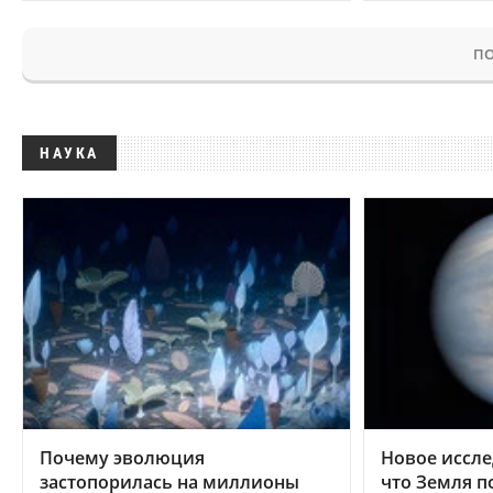
ПО
НАУКА
Почему эволюция
Новое иссле
застопорилась на миллионы
что Земля п