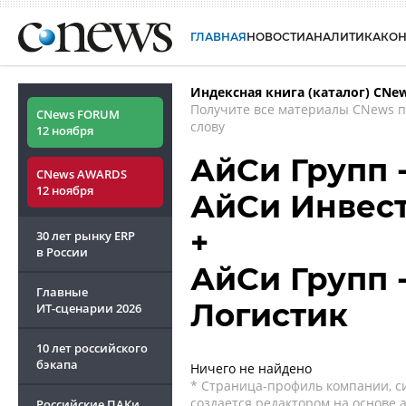
ГЛАВНАЯ
НОВОСТИ
АНАЛИТИКА
КО
Индексная книга (каталог) CNe
Получите все материалы CNews 
CNews FORUM
слову
12 ноября
АйСи Групп -
CNews AWARDS
12 ноября
АйСи Инвес
+
30 лет рынку ERP
в России
АйСи Групп 
Главные
Логистик
ИТ-сценарии
2026
10 лет российского
бэкапа
Ничего не найдено
* Страница-профиль компании, сис
создается редактором на основе
Российские ПАКи