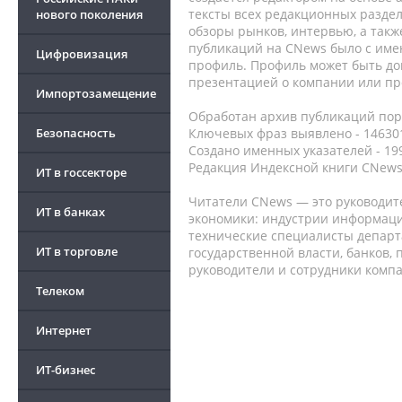
тексты всех редакционных раздел
нового поколения
обзоры рынков, интервью, а такж
публикаций на CNews было с име
Цифровизация
профиль. Профиль может быть до
презентацией о компании или про
Импортозамещение
Обработан архив публикаций порт
Безопасность
Ключевых фраз выявлено - 146301
Создано именных указателей - 19
Редакция Индексной книги CNews
ИТ в госсекторе
Читатели CNews — это руководит
ИТ в банках
экономики: индустрии информаци
технические специалисты депар
ИТ в торговле
государственной власти, банков,
руководители и сотрудники комп
Телеком
Интернет
ИТ-бизнес