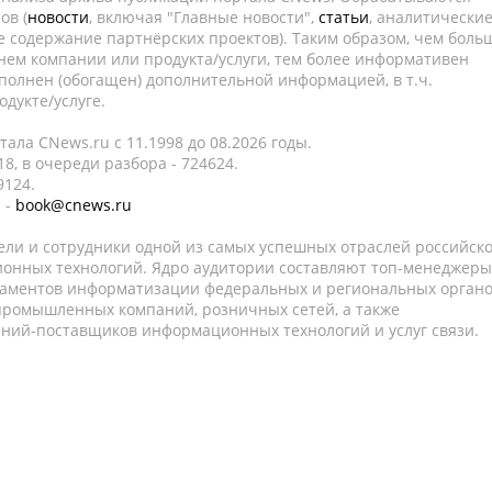
ов (
новости
, включая "Главные новости",
статьи
, аналитически
е содержание партнёрских проектов). Таким образом, чем боль
нем компании или продукта/услуги, тем более информативен
полнен (обогащен) дополнительной информацией, в т.ч.
дукте/услуге.
ала CNews.ru c 11.1998 до 08.2026 годы.
8, в очереди разбора - 724624.
9124.
 -
book@cnews.ru
ели и сотрудники одной из самых успешных отраслей российск
онных технологий. Ядро аудитории составляют топ-менеджеры
таментов информатизации федеральных и региональных орган
 промышленных компаний, розничных сетей, а также
аний-поставщиков информационных технологий и услуг связи.