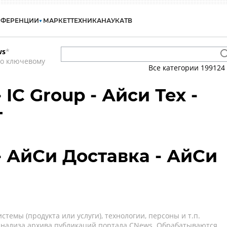
НФЕРЕНЦИИ
МАРКЕТ
ТЕХНИКА
НАУКА
ТВ
ws
*
по ключевому
Все категории
199124
 IC Group - Айси Тех -
т
- АйСи Доставка - АйСи
темы (продукта или услуги), технологии, персоны и т.п.
 анализа архива публикаций портала CNews. Обрабатываются