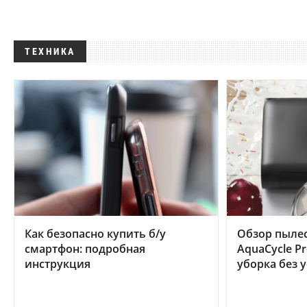
ТЕХНИКА
Как безопасно купить б/у
Обзор пылес
смартфон: подробная
AquaCycle Pr
инструкция
уборка без 