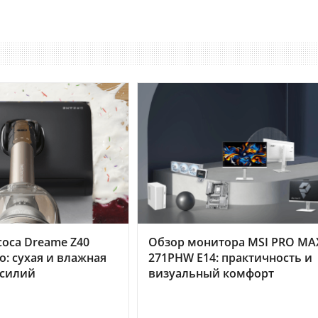
оса Dreame Z40
Обзор монитора MSI PRO MA
o: сухая и влажная
271PHW E14: практичность и
усилий
визуальный комфорт