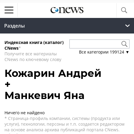
Разделы
Индексная книга (каталог)
CNews
*
Все категории
199124
▼
Получите все материалы
CNews по ключевому слову
Кожарин Андрей
+
Манкевич Яна
Ничего не найдено
* Страница-профиль компании, системы (продукта или
услуги), технологии, персоны и т.п. создается редактором
на основе анализа архива публикаций портала CNews.