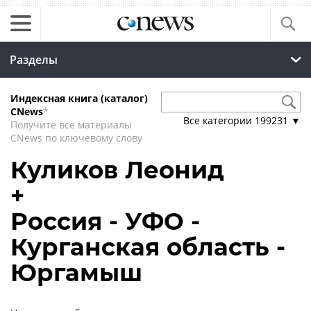
Разделы
Индексная книга (каталог)
CNews
*
Все категории
199231
▼
Получите все материалы
CNews по ключевому слову
Куликов Леонид
+
Россия - УФО -
Курганская область -
Юргамыш