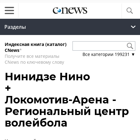
Разделы
Индексная книга (каталог)
CNews
*
Все категории
199231
▼
Получите все материалы
CNews по ключевому слову
Нинидзе Нино
+
Локомотив-Арена -
Региональный центр
волейбола