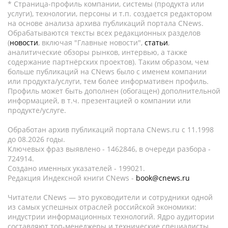
* Страница-профиль компании, системы (продукта или
услуги), технологии, персоны и т.п. создается редактором
на основе анализа архива публикаций портала CNews.
Обрабатываются тексты всех редакционных разделов
(
новости
, включая "Главные новости",
статьи
,
аналитические обзоры рынков, интервью, а также
содержание партнёрских проектов). Таким образом, чем
больше публикаций на CNews было с именем компании
или продукта/услуги, тем более информативен профиль.
Профиль может быть дополнен (обогащен) дополнительной
информацией, в т.ч. презентацией о компании или
продукте/услуге.
Обработан архив публикаций портала CNews.ru c 11.1998
до 08.2026 годы.
Ключевых фраз выявлено - 1462846, в очереди разбора -
724914.
Создано именных указателей - 199021.
Редакция Индексной книги CNews -
book@cnews.ru
Читатели CNews — это руководители и сотрудники одной
из самых успешных отраслей российской экономики:
индустрии информационных технологий. Ядро аудитории
составляют топ-менеджеры и технические специалисты