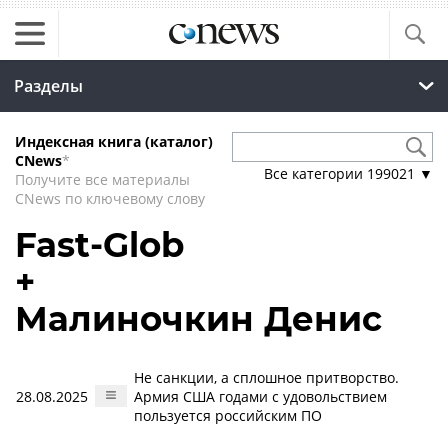
Разделы
Индексная книга (каталог)
CNews
*
Все категории
199021
▼
Получите все материалы
CNews по ключевому слову
Fast-Glob
+
Малиночкин Денис
Не санкции, а сплошное притворство.
28.08.2025
Армия США годами с удовольствием
пользуется российским ПО