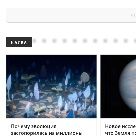
ПО
НАУКА
Почему эволюция
Новое иссле
застопорилась на миллионы
что Земля п