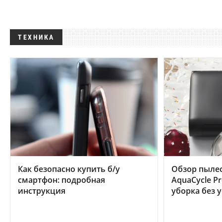
ТЕХНИКА
Как безопасно купить б/у
Обзор пылес
смартфон: подробная
AquaCycle Pr
инструкция
уборка без 