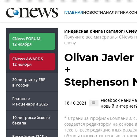
ГЛАВНАЯ
НОВОСТИ
АНАЛИТИКА
КО
Индексная книга (каталог) CNe
Получите все материалы CNews 
CNews FORUM
слову
12 ноября
Olivan Javie
CNews AWARDS
12 ноября
+
Stephenson 
30 лет рынку ERP
в России
Главные
Facebook нанима
18.10.2021
ИТ-сценарии
2026
новый интернет
10 лет российского
* Страница-профиль компании, сис
бэкапа
создается редактором на основе
тексты всех редакционных раздел
обзоры рынков, интервью, а такж
Российские ПАКи