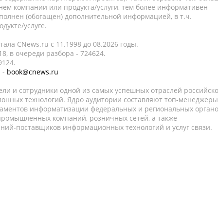
нем компании или продукта/услуги, тем более информативен
полнен (обогащен) дополнительной информацией, в т.ч.
дукте/услуге.
ала CNews.ru c 11.1998 до 08.2026 годы.
8, в очереди разбора - 724624.
9124.
 -
book@cnews.ru
ели и сотрудники одной из самых успешных отраслей российск
онных технологий. Ядро аудитории составляют топ-менеджеры
таментов информатизации федеральных и региональных орган
 промышленных компаний, розничных сетей, а также
аний-поставщиков информационных технологий и услуг связи.