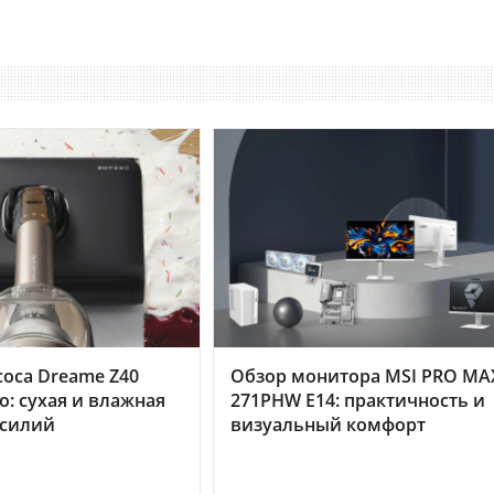
оса Dreame Z40
Обзор монитора MSI PRO MA
o: сухая и влажная
271PHW E14: практичность и
усилий
визуальный комфорт