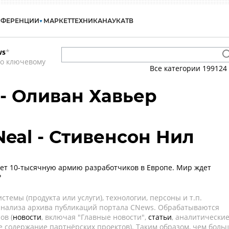
НФЕРЕНЦИИ
МАРКЕТ
ТЕХНИКА
НАУКА
ТВ
ws
*
по ключевому
Все категории
199124
r - Оливан Хавьер
Neal - Стивенсон Нил
ет 10-тысячную армию разработчиков в Европе. Мир ждет
?
темы (продукта или услуги), технологии, персоны и т.п.
 анализа архива публикаций портала CNews. Обрабатываются
ов (
новости
, включая "Главные новости",
статьи
, аналитически
е содержание партнёрских проектов). Таким образом, чем боль