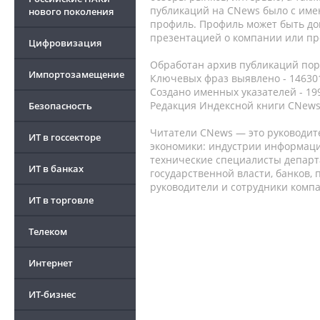
публикаций на CNews было с име
нового поколения
профиль. Профиль может быть до
презентацией о компании или про
Цифровизация
Обработан архив публикаций порт
Импортозамещение
Ключевых фраз выявлено - 146301
Создано именных указателей - 19
Редакция Индексной книги CNews
Безопасность
Читатели CNews — это руководит
ИТ в госсекторе
экономики: индустрии информаци
технические специалисты депар
ИТ в банках
государственной власти, банков,
руководители и сотрудники комп
ИТ в торговле
Телеком
Интернет
ИТ-бизнес