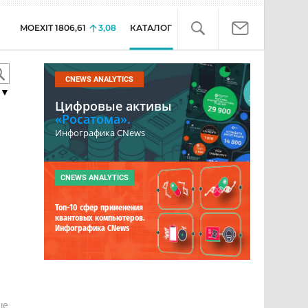
MOEXIT
1806,61
3,08
КАТАЛОГ
CNEWS ANALYTICS
▼
Цифровые активы
«Росатома».
Инфографика CNews
CNEWS ANALYTICS
Топ-10 сфер применения
квантовых компьютеров.
Инфографика CNews
е
ше