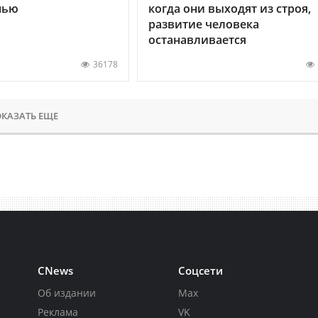
нью
когда они выходят из строя,
развитие человека
останавливается
36178
КАЗАТЬ ЕЩЕ
CNews
Соцсети
Об издании
Max
Реклама
VK