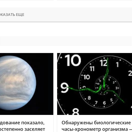
КАЗАТЬ ЕЩЕ
дование показало,
Обнаружены биологические
остепенно заселяет
часы-хронометр организма 