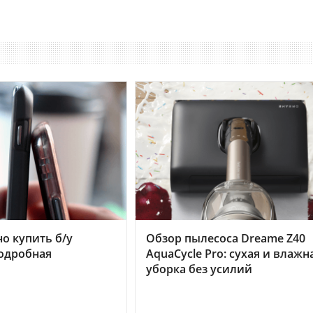
но купить б/у
Обзор пылесоса Dreame Z40
подробная
AquaCycle Pro: сухая и влажн
уборка без усилий