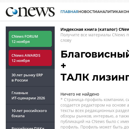
ГЛАВНАЯ
НОВОСТИ
АНАЛИТИКА
КО
Индексная книга (каталог) CNe
Получите все материалы CNews 
CNews FORUM
слову
12 ноября
Благовисны
CNews AWARDS
12 ноября
+
ТАЛК лизин
30 лет рынку ERP
в России
Главные
Ничего не найдено
ИТ-сценарии
2026
* Страница-профиль компании, сис
создается редактором на основе
тексты всех редакционных раздел
10 лет российского
бэкапа
обзоры рынков, интервью, а такж
публикаций на CNews было с име
профиль. Профиль может быть до
Российские ПАКи