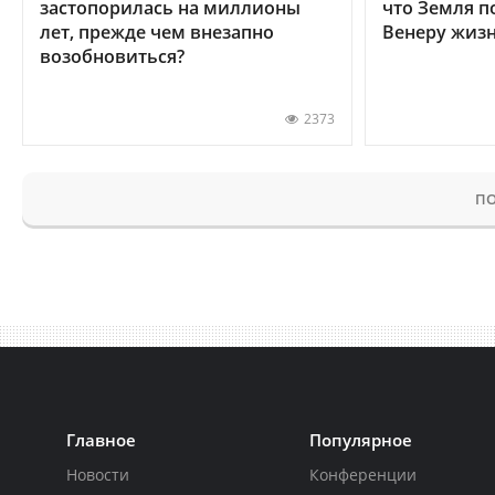
застопорилась на миллионы
что Земля п
лет, прежде чем внезапно
Венеру жиз
возобновиться?
2373
ПО
Главное
Популярное
Новости
Конференции