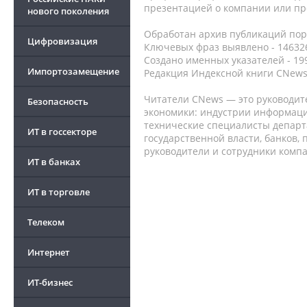
презентацией о компании или про
нового поколения
Обработан архив публикаций порт
Цифровизация
Ключевых фраз выявлено - 146326
Создано именных указателей - 19
Импортозамещение
Редакция Индексной книги CNews
Читатели CNews — это руководит
Безопасность
экономики: индустрии информаци
технические специалисты депар
ИТ в госсекторе
государственной власти, банков,
руководители и сотрудники комп
ИТ в банках
ИТ в торговле
Телеком
Интернет
ИТ-бизнес