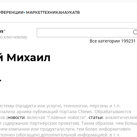
НФЕРЕНЦИИ
МАРКЕТ
ТЕХНИКА
НАУКА
ТВ
ws
*
по ключевому
Все категории
199231
й Михаил
г
темы (продукта или услуги), технологии, персоны и т.п.
 анализа архива публикаций портала CNews. Обрабатываются
ов (
новости
, включая "Главные новости",
статьи
, аналитически
е содержание партнёрских проектов). Таким образом, чем боль
нем компании или продукта/услуги, тем более информативен
полнен (обогащен) дополнительной информацией, в т.ч.