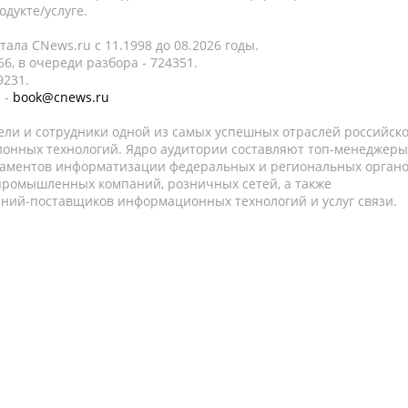
дукте/услуге.
ала CNews.ru c 11.1998 до 08.2026 годы.
6, в очереди разбора - 724351.
9231.
 -
book@cnews.ru
ели и сотрудники одной из самых успешных отраслей российск
онных технологий. Ядро аудитории составляют топ-менеджеры
таментов информатизации федеральных и региональных орган
 промышленных компаний, розничных сетей, а также
аний-поставщиков информационных технологий и услуг связи.