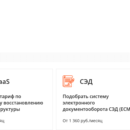
aaS
СЭД
тариф по
Подобрать систему
у восстановлению
электронного
труктуры
документооборота СЭД (ECM
яц
От 1 360 руб./месяц