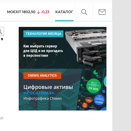
MOEXIT
1802,50
-0,23
КАТАЛОГ
ТЕХНОЛОГИЯ МЕСЯЦА
▼
Как выбрать сервер
для ЦОД и не прогадать
в перспективе
CNEWS ANALYTICS
Цифровые активы
«Росатома».
Инфографика CNews
е
ше