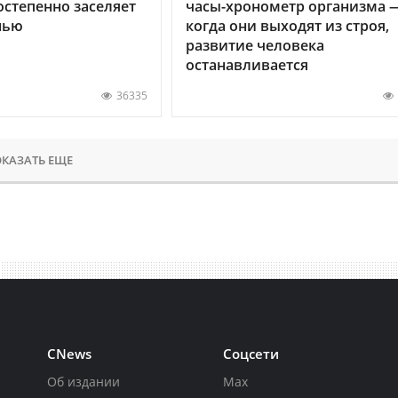
остепенно заселяет
часы-хронометр организма 
нью
когда они выходят из строя,
развитие человека
останавливается
36335
КАЗАТЬ ЕЩЕ
CNews
Соцсети
Об издании
Max