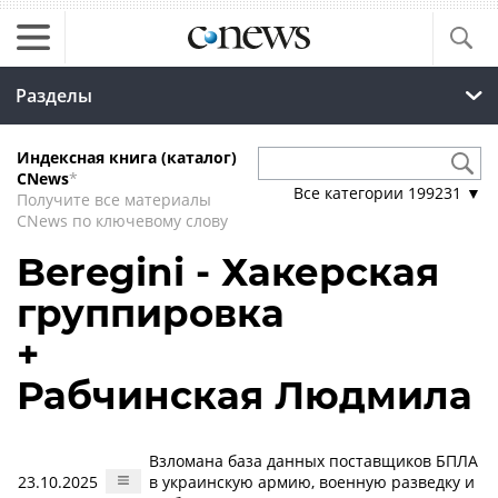
Разделы
Индексная книга (каталог)
CNews
*
Все категории
199231
▼
Получите все материалы
CNews по ключевому слову
Beregini - Хакерская
группировка
+
Рабчинская Людмила
Взломана база данных поставщиков БПЛА
23.10.2025
в украинскую армию, военную разведку и