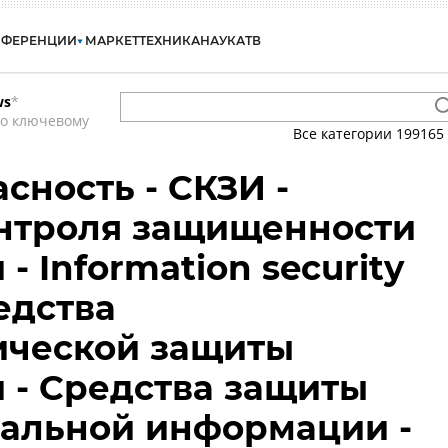
НФЕРЕНЦИИ
МАРКЕТ
ТЕХНИКА
НАУКА
ТВ
ws
*
по ключевому
Все категории
199165
сность - СКЗИ -
онтроля защищенности
 Information security
редства
ической защиты
 - Средства защиты
альной информации -