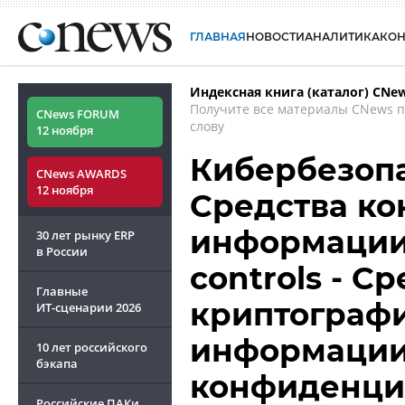
ГЛАВНАЯ
НОВОСТИ
АНАЛИТИКА
КО
Индексная книга (каталог) CNe
Получите все материалы CNews 
CNews FORUM
слову
12 ноября
Кибербезопа
CNews AWARDS
12 ноября
Средства к
информации -
30 лет рынку ERP
в России
controls - С
Главные
криптограф
ИТ-сценарии
2026
информации
10 лет российского
бэкапа
конфиденци
Российские ПАКи