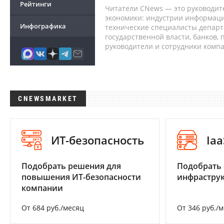
Рейтинги
Читатели CNews — это руководит
экономики: индустрии информаци
Инфографика
технические специалисты депар
государственной власти, банков,
руководители и сотрудники комп
CNEWSMARKET
ИТ-безопасность
Iaa
Подобрать решения для
Подобрать
повышения ИТ-безопасности
инфраструк
компании
От 684 руб./месяц
От 346 руб./