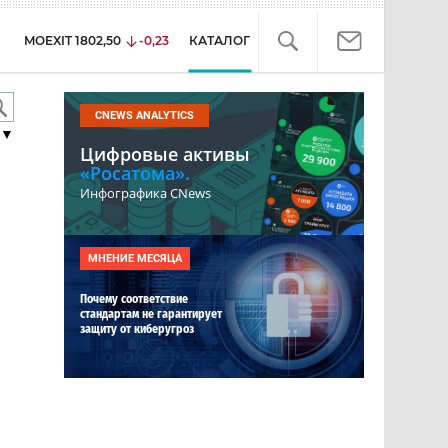
MOEXIT
1802,50
-0,23
КАТАЛОГ
CNEWS ANALYTICS
▼
Цифровые активы
«Росатома».
Инфографика CNews
МНЕНИЕ МЕСЯЦА
Почему соответствие
стандартам не гарантирует
защиту от киберугроз