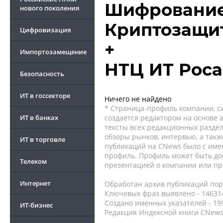
Шифрование 
нового поколения
Криптозащи
Цифровизация
+
Импортозамещение
НТЦ ИТ Роса
Безопасность
ИТ в госсекторе
Ничего не найдено
* Страница-профиль компании, сис
ИТ в банках
создается редактором на основе
тексты всех редакционных раздел
обзоры рынков, интервью, а такж
ИТ в торговле
публикаций на CNews было с име
профиль. Профиль может быть до
Телеком
презентацией о компании или про
Интернет
Обработан архив публикаций порт
Ключевых фраз выявлено - 146314
Создано именных указателей - 19
ИТ-бизнес
Редакция Индексной книги CNews