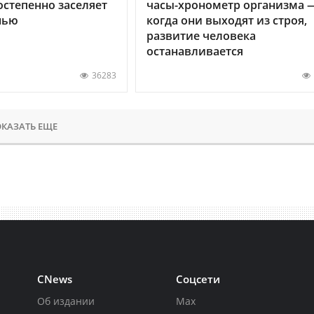
остепенно заселяет
часы-хронометр организма 
нью
когда они выходят из строя,
развитие человека
останавливается
36283
КАЗАТЬ ЕЩЕ
CNews
Соцсети
Об издании
Max