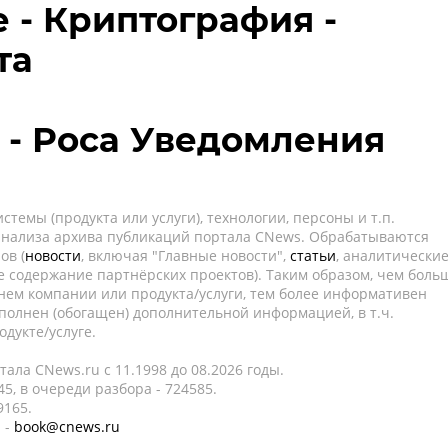
- Криптография -
та
 - Роса Уведомления
темы (продукта или услуги), технологии, персоны и т.п.
 анализа архива публикаций портала CNews. Обрабатываются
ов (
новости
, включая "Главные новости",
статьи
, аналитически
е содержание партнёрских проектов). Таким образом, чем боль
нем компании или продукта/услуги, тем более информативен
полнен (обогащен) дополнительной информацией, в т.ч.
дукте/услуге.
ала CNews.ru c 11.1998 до 08.2026 годы.
5, в очереди разбора - 724585.
9165.
 -
book@cnews.ru